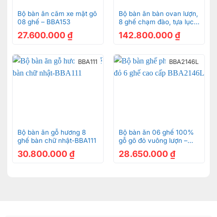
Bộ bàn ăn căm xe mặt gõ
Bộ bàn ăn bàn ovan lượn,
08 ghế – BBA153
8 ghế chạm đào, tựa lục
bình gỗ cẩm lai VN siêu
27.600.000
₫
142.800.000
₫
vip – BBA159B
BBA111
BBA2146L
Bộ bàn ăn gỗ hương 8
Bộ bàn ăn 06 ghế 100%
ghế bàn chữ nhật-BBA111
gỗ gõ đỏ vuông lượn –
BBA2146L
30.800.000
₫
28.650.000
₫