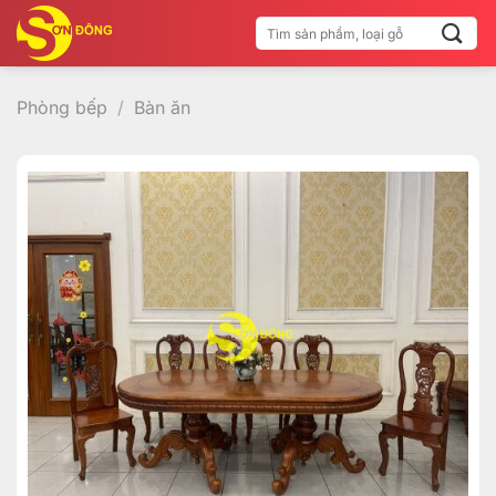
Bỏ
Tìm
qua
kiếm:
nội
dung
Phòng bếp
/
Bàn ăn