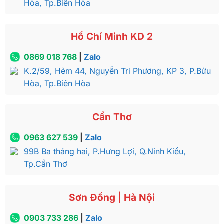
Hòa, Tp.Biên Hòa
Mặt bàn gỗ gõ đỏ có màu nâu đỏ sang trọng cùng vân
Hồ Chí Minh KD 2
gỗ tự nhiên tuyệt đẹp
0869 018 768
|
Zalo
Ghế ăn Louis hoàng gia Fidia có phần khung được
K.2/59, Hẻm 44, Nguyễn Tri Phương, KP 3, P.Bửu
làm từ gỗ gõ đỏ, mặt ghế và tựa ghế được bọc da
Hòa, Tp.Biên Hòa
bò nhập khẩu Italia. Đây chắc chắn là combo hoàn
hảo, kết hợp với mẫu bàn trang trí nhìn không khác
Cần Thơ
nào một tác phẩm nghệ thuật.
Giá bán bàn trang trí | Bàn đại sảnh FIDIA –
0963 627 539
|
Zalo
BATTT038
99B Ba tháng hai, P.Hưng Lợi, Q.Ninh Kiều,
Tp.Cần Thơ
Sơn Đồng | Hà Nội
0903 733 286
|
Zalo