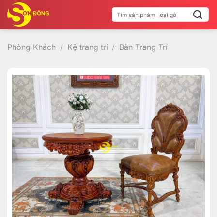
Bỏ
Tìm
qua
kiếm:
nội
dung
Phòng Khách
/
Kệ trang trí
/
Bàn Trang Trí