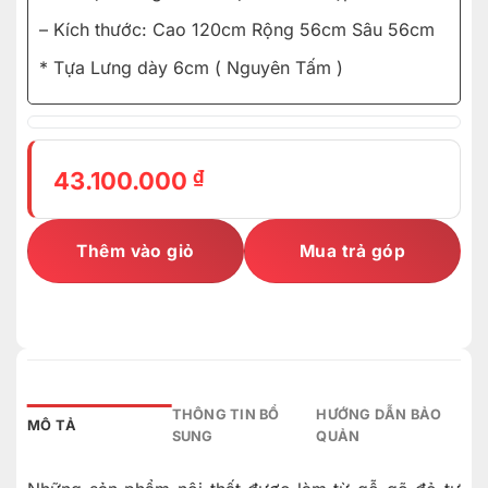
– Kích thước: Cao 120cm Rộng 56cm Sâu 56cm
* Tựa Lưng dày 6cm ( Nguyên Tấm )
₫
43.100.000
Thêm vào giỏ
Mua trả góp
THÔNG TIN BỔ
HƯỚNG DẪN BẢO
MÔ TẢ
SUNG
QUẢN