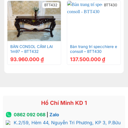
Bàn trang trí đại sảnh gỗ gõ đỏ BATTT038 được chế tác
BTT432
BTT430
hoàn toàn thủ công tạo nên những đường nét thanh
thoát, sống động
Mặt bàn được sơn PU 7 lớp cao cấp giúp tạo độ
sáng bóng, đồng thời giúp hạn chế trầy xước dù có
va chạm mạnh.
BÀN CONSOL CẨM LAI
Bàn trang trí specchiere e
1m97 – BTT432
consoll – BTT430
93.960.000
₫
137.500.000
₫
Hồ Chí Minh KD 1
0862 092 068
|
Zalo
K.2/59, Hẻm 44, Nguyễn Tri Phương, KP 3, P.Bửu