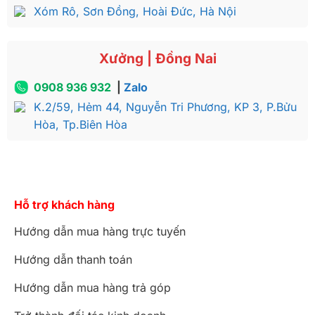
Xóm Rô, Sơn Đồng, Hoài Đức, Hà Nội
Xưởng | Đồng Nai
0908 936 932
|
Zalo
K.2/59, Hẻm 44, Nguyễn Tri Phương, KP 3, P.Bửu
Hòa, Tp.Biên Hòa
Bàn trang trí đại sảnh gỗ gõ đỏ BATTT038
Hiện tại mẫu bàn trang trí (Không bao gồm ghế) có
giá bán 39.900.000đ, đi kèm đó là chế độ bảo hành
Hỗ trợ khách hàng
5 năm, bảo trì trọn đời sản phẩm.
Hướng dẫn mua hàng trực tuyến
Ngoài ra tại các showroom Sơn Đông còn đang sở
hữu hàng trăm mẫu bàn ăn cực đẳng cấp khác, đáp
Hướng dẫn thanh toán
ứng trọn vẹn mọi nhu cầu từ phía khách hàng.
Hướng dẫn mua hàng trả góp