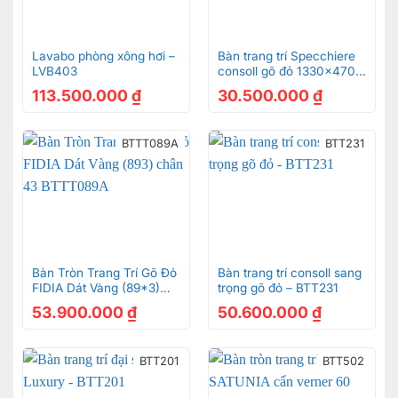
Lavabo phòng xông hơi –
Bàn trang trí Specchiere
LVB403
consoll gõ đỏ 1330×470 –
BTT234
113.500.000
₫
30.500.000
₫
BTTT089A
BTT231
Bàn Tròn Trang Trí Gõ Đỏ
Bàn trang trí consoll sang
FIDIA Dát Vàng (89*3)
trọng gõ đỏ – BTT231
chân 43 BTTT089A
53.900.000
₫
50.600.000
₫
BTT201
BTT502