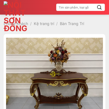
Bỏ
Tìm
qua
kiếm:
nội
dung
Phòng Khách
/
Kệ trang trí
/
Bàn Trang Trí