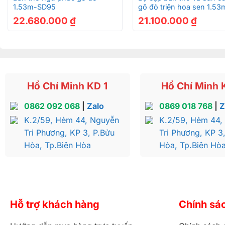
1.53m-SD95
gõ đỏ triện hoa sen 1.53
lưu giữ trọn vẹn trong mỗi gia đình truyền thống. Vì 
SD1021
22.680.000
₫
21.100.000
₫
góp phần tạo nên văn hóa và nét đẹp từ xa xưa này.
Bàn thờ gỗ tam cấp gây ấn tượng mạnh cho người tiêu 
những món nội thất phòng thờ. Vẻ ngoài sản phẩm có
đẳng cấp cho toàn bộ căn phòng phù hợp với nhiều ki
Bàn thờ có cấu trúc khối chữ nhật vững chãi, được ph
Hồ Chí Minh KD 1
Hồ Chí Minh 
tiên, dòng họ nhiều đời.
0862 092 068
|
Zalo
0869 018 768
|
Z
Sự phân tầng hợp lý giúp tổng thể trở nên hài hòa, bớt
K.2/59, Hẻm 44, Nguyễn
K.2/59, Hẻm 44,
dụng.
Tri Phương, KP 3, P.Bửu
Tri Phương, KP 3
Hòa, Tp.Biên Hòa
Hòa, Tp.Biên Hò
Hình ảnh chủ đạo là hoa sen, hoa sen biểu hiện cho 
nghỉ và sớm ngày đi vào miền cực lạc.
Hỗ trợ khách hàng
Chính sá
Bàn thờ gõ đỏ t