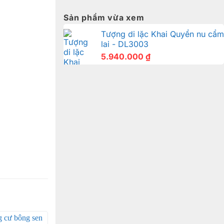
Sản phẩm vừa xem
Tượng di lặc Khai Quyển nu cẩm
lai - DL3003
5.940.000
₫
áng là một
êu cầu của