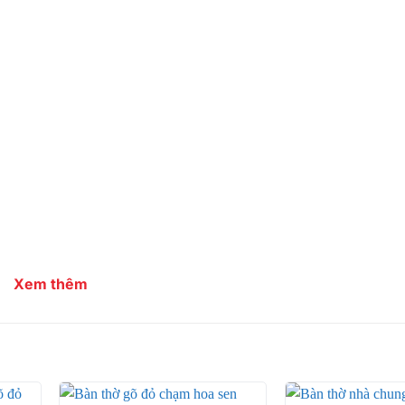
Xem thêm
i ưu công năng hiệu quả, bàn thờ tam cấp gỗ gõ đỏ xứng đ
Từ chất liệu, thiết kế, giá thành đều đáp ứng tốt tất cả y