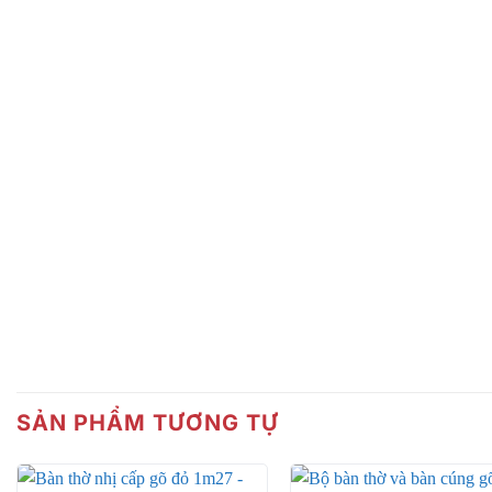
SẢN PHẨM TƯƠNG TỰ
Sở hữu thiết kế cổ điển sang trọng cùng với khả năng tố
trong những sản phẩm tuyệt vời mà bạn không nên bỏ qua. 
khách hàng dù là khắt khe nhất.