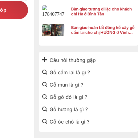
Bàn giao tượng di lặc cho khách
góp
chị Hà ở Bình Tân
Bàn giao hoàn tất đông hồ cây gỗ
cẩm lai cho chị HƯƠNG ở Vĩnh
Thạnh Cần Thơ
Câu hỏi thường gặp
Gỗ cẩm lai là gì ?
Gỗ mun là gì ?
Gỗ gõ đỏ là gì ?
Gỗ hương là gì ?
Gỗ óc chó là gì ?