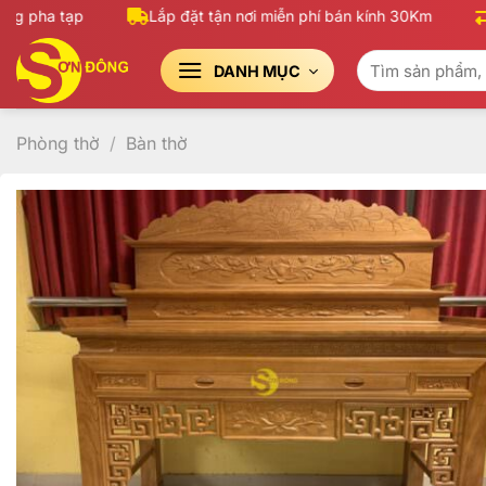
Bỏ
 pha tạp
Lắp đặt tận nơi miễn phí bán kính 30Km
1 
qua
Tìm
nội
DANH MỤC
kiếm:
dung
Phòng thờ
/
Bàn thờ