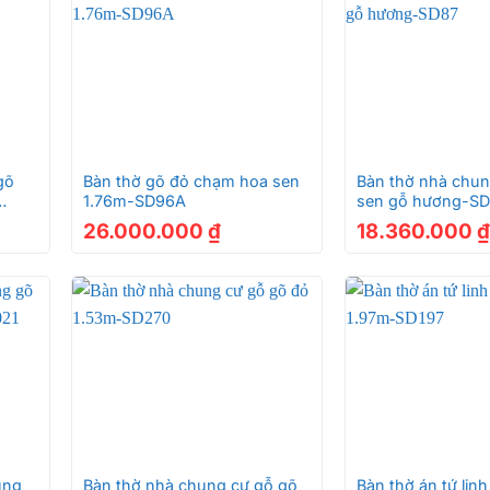
ấp triện sen SD547
dụng 100% gỗ gõ đỏ có độ cứng và bền bỉ cao, có khả nă
+
+
làm từ gỗ này sẽ có tuổi thọ cao.
gõ
Bàn thờ gõ đỏ chạm hoa sen
Bàn thờ nhà chu
c gỗ không có sự chênh màu giữa mà tương đối đồng đều.
1.76m-SD96A
sen gỗ hương-S
26.000.000
₫
18.360.000
₫
ỡng, nghiệm ngặt đem đến cho khách hàng một chiếc bàn thờ
 cấp triện hoa sen 1.76m SD547
mắt
+
+
úng
Bàn thờ nhà chung cư gỗ gõ
Bàn thờ án tứ lin
sống cũng được nâng cao nhưng tín ngưỡng thờ cúng thì vẫ