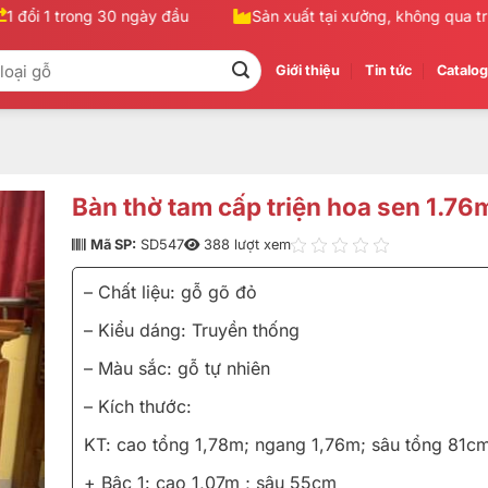
đổi 1 trong 30 ngày đầu
Sản xuất tại xưởng, không qua trung
Giới thiệu
Tin tức
Catalo
Bàn thờ tam cấp triện hoa sen 1.7
Mã SP:
SD547
388 lượt xem
– Chất liệu: gỗ gõ đỏ
– Kiểu dáng: Truyền thống
– Màu sắc: gỗ tự nhiên
– Kích thước:
KT: cao tổng 1,78m; ngang 1,76m; sâu tổng 81c
+ Bậc 1: cao 1,07m ; sâu 55cm