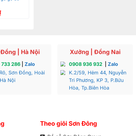
 thống để
₫
hiêng của
âng tầm
cúng gia
Đồng | Hà Nội
Xưởng | Đồng Nai
 733 286
|
Zalo
0908 936 932
|
Zalo
quá trình sử
Rô, Sơn Đồng, Hoài
K.2/59, Hẻm 44, Nguyễn
 Hà Nội
Tri Phương, KP 3, P.Bửu
Hòa, Tp.Biên Hòa
được yên
ng
Theo giõi Sơn Đông