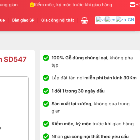
 gian
Kiểm mộc, ký mộc trước khi giao hàng
Nhận gia
Hệ
gue
Bàn giao SP
Gia công nội thất
6m SD547
100% Gỗ đúng chủng loại
, không pha
tạp
Lắp đặt tận nơi
miễn phí bán kính 30Km
1 đổi 1 trong 30 ngày đầu
Sản xuất tại xưởng
, không qua trung
gian
Kiểm mộc, ký mộc
trước khi giao hàng
m
Nhận
gia công nội thất theo yêu cầu