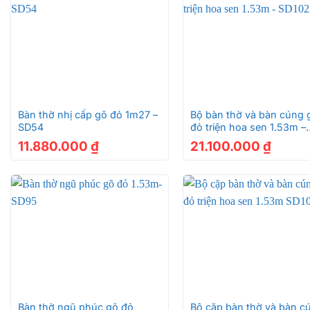
Ưu điểm nổi bật của bàn thờ tam c
1. Nguồn nguyên liệu
Bộ bàn thờ chung cư tam cấp hoa sen SD547 được sử 
+
+
đập mạnh, chống chịu ẩm, nước tốt. Do đó đồ nội thất 
Bàn thờ nhị cấp gõ đỏ 1m27 –
Bộ bàn thờ và bàn cúng 
Đường vân của gỗ có màu nâu đỏ đậm, với những giá
SD54
đỏ triện hoa sen 1.53m –
SD102
11.880.000
₫
21.100.000
₫
Được thực hiện với quy trình sản xuất vô cùng kỹ lư
chất lượng.
Bàn thờ gỗ tam
2. Thiết kế tinh tế chạm khắc đẹp 
+
+
Bàn thờ ngũ phúc gõ đỏ
Bộ cặp bàn thờ và bàn c
Hiện nay cuộc sống ngày càng phát triển, điều kiện 