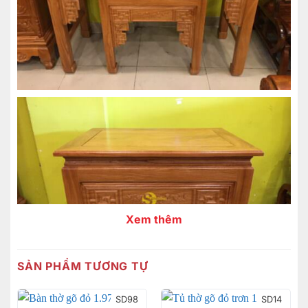
Xem thêm
SẢN PHẨM TƯƠNG TỰ
SD98
SD14