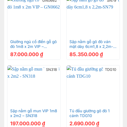
2. Nguyên liệu chế tác b
àn phấn
GN0662
SN79
hoàng gia Châu Âu Luxury dát vàng
2021
Được hoàn thiện từ gỗ gõ đỏ, vì thế cho nên mẫu
bàn trang điểm được đánh là sản phẩm có chất
liệu tự nhiên tốt nhất thị trường hiện nay, bàn
Giường ngủ cổ điển gỗ gõ
Sập nằm gỗ gõ đỏ ván
đỏ 1m8 x 2m VIP –
mặt dày 6cm1,8 x 2,2m-
trang điểm sở hữu màu vàng sáng đặc trưng rất
GN0662
SN79
87.000.000
₫
85.350.000
₫
đẹp và bắt mắt
SN318
TDG10
Bàn phấn hoàng gia Châu Âu Luxury dát vàng 2021 –
BP029A
Gỗ sau khi hoàn thiện còn được phủ tổng cộng
Sập nằm gỗ mun VIP 1m8
Tủ đầu giường gõ đỏ 1
lên đến 7 lớp sơn theo công nghệ Châu Âu kết
x 2m2 – SN318
cánh TDG10
hợp với màu phối màu sắc cổ điển cực kỳ ấn
197.000.000
₫
2.690.000
₫
tượng và hoa văn họa tiết dát vàng Ý để trở lên