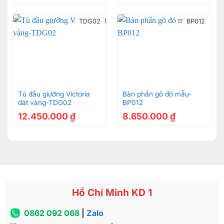
nổi bật và có sức hút nhiều hơn so với các mẫu
TDG02
BP012
bàn trang điểm bằng gỗ cùng loại khác.
Tủ đầu giường Victoria
Bàn phấn gõ đỏ mẫu-
dát vàng-TDG02
BP012
12.450.000
₫
8.650.000
₫
Hồ Chí Minh KD 1
Bàn phấn hoàng gia Châu Âu Luxury dát vàng 2021 –
BP029A
0862 092 068
|
Zalo