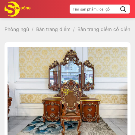
Bỏ
Tìm
qua
kiếm:
nội
dung
Phòng ngủ
/
Bàn trang điểm
/
Bàn trang điểm cổ điển