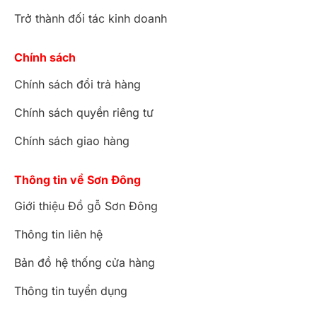
thiết kế mang phong cách cổ điển, tân cổ điển sẽ
Trở thành đối tác kinh doanh
mang tới một không gian lung linh, đẳng cấp như
hoàng gia, quý tộc châu Âu mà nhiều người ước
Chính sách
ao.
Chính sách đổi trả hàng
Chính sách quyền riêng tư
Bàn phấn hoàng gia Châu Âu Luxury dát vàng 2021 –
Chính sách giao hàng
BP029A
Thông tin về Sơn Đông
Mẫu bàn ghế trang điểm phong cách hoàng gia
Giới thiệu Đồ gỗ Sơn Đông
châu Âu thường mang phong cách cổ điển, tân
cổ điển với những đường nét uốn lượn mềm mại,
Thông tin liên hệ
họa tiết hoa văn được chạm khắc cầu kỳ, tinh
Bản đồ hệ thống cửa hàng
xảo.
Thông tin tuyển dụng