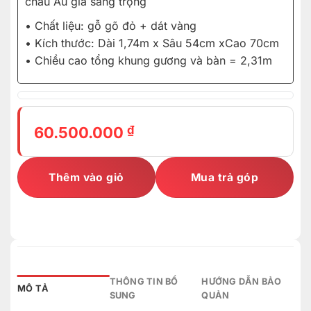
châu Âu gia sang trọng
• Chất liệu: gỗ gõ đỏ + dát vàng
• Kích thước: Dài 1,74m x Sâu 54cm xCao 70cm
• Chiều cao tổng khung gương và bàn = 2,31m
₫
60.500.000
Thêm vào giỏ
Mua trả góp
THÔNG TIN BỔ
HƯỚNG DẪN BẢO
MÔ TẢ
SUNG
QUẢN