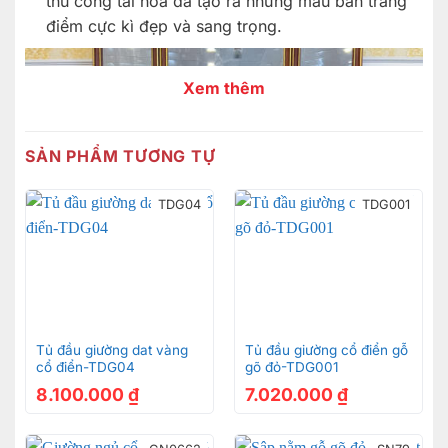
thủ công tài hoa đã tạo ra những mẫu bàn trang
điểm cực kì đẹp và sang trọng.
Xem thêm
SẢN PHẨM TƯƠNG TỰ
TDG04
TDG001
Tủ đầu giường dat vàng
Tủ đầu giường cổ điển gỗ
Bàn phấn hoàng gia Châu Âu Luxury dát vàng 2021 –
cổ điển-TDG04
gõ đỏ-TDG001
BP029A
8.100.000
₫
7.020.000
₫