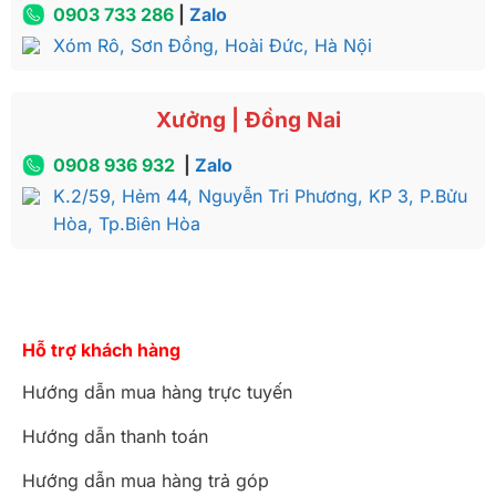
0903 733 286
|
Zalo
Xóm Rô, Sơn Đồng, Hoài Đức, Hà Nội
Xưởng | Đồng Nai
0908 936 932
|
Zalo
K.2/59, Hẻm 44, Nguyễn Tri Phương, KP 3, P.Bửu
Hòa, Tp.Biên Hòa
Bàn phấn hoàng gia Châu Âu Luxury dát vàng 2021 –
BP029A
Hỗ trợ khách hàng
3. Phong cách thiết kế bàn phấn
hoàng gia Châu Âu Luxury dát vàng
Hướng dẫn mua hàng trực tuyến
2021
Hướng dẫn thanh toán
Mẫu bàn này khi được đặt trong các căn hộ rộng
Hướng dẫn mua hàng trả góp
rãi trong các biệt thự, lâu đài, chung cư cao cấp