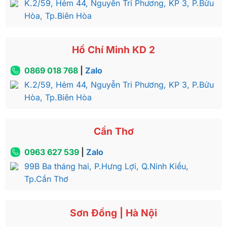
K.2/59, Hẻm 44, Nguyễn Tri Phương, KP 3, P.Bửu
Gỗ Gõ Đỏ được đánh giá là một loại gỗ quý
Hòa, Tp.Biên Hòa
hiếm, có giá trị kinh tế cao, do vậy thường được
sử dụng để làm những sản phẩm nội thất gỗ cao
Hồ Chí Minh KD 2
cấp và được nhiều khách hàng yêu thích lựa
chọn.
0869 018 768
|
Zalo
K.2/59, Hẻm 44, Nguyễn Tri Phương, KP 3, P.Bửu
Hòa, Tp.Biên Hòa
Bàn phấn hoàng gia Châu Âu Luxury dát vàng 2021 –
BP029A
Cần Thơ
Sang trọng hôm nay giá trị mai sau, giá trị sản
0963 627 539
|
Zalo
phẩm tăng theo thời gian càng để lâu càng lên
99B Ba tháng hai, P.Hưng Lợi, Q.Ninh Kiều,
giá.
Tp.Cần Thơ
Sơn Đồng | Hà Nội