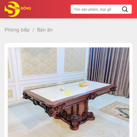
Bỏ
Tìm
qua
kiếm:
nội
dung
Phòng bếp
/
Bàn ăn