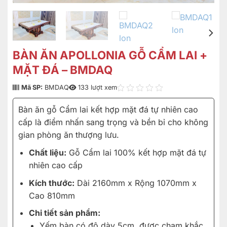
BÀN ĂN APOLLONIA GỖ CẨM LAI +
MẶT ĐÁ – BMDAQ
Mã SP:
BMDAQ
133 lượt xem
Bàn ăn gỗ Cẩm lai kết hợp mặt đá tự nhiên cao
cấp là điểm nhấn sang trọng và bền bỉ cho không
gian phòng ăn thượng lưu.
Chất liệu:
Gỗ Cẩm lai 100% kết hợp mặt đá tự
nhiên cao cấp
Kích thước:
Dài 2160mm x Rộng 1070mm x
Cao 810mm
Chi tiết sản phẩm:
Yếm bàn có độ dày 5cm, được chạm khắc