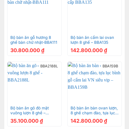
Bộ bàn ăn gỗ hương 8
Bộ bàn ăn cẩm lai ovan
ghế bàn chữ nhật-BBA111
lượn 8 ghế – BBA135
30.800.000
₫
142.800.000
₫
BBA2188L
BBA159B
Bộ bàn ăn gõ đỏ mặt
Bộ bàn ăn bàn ovan lượn,
vuông lượn 8 ghế –
8 ghế chạm đào, tựa lục
BBA2188L
bình gỗ cẩm lai VN siêu
35.100.000
₫
142.800.000
₫
vip – BBA159B