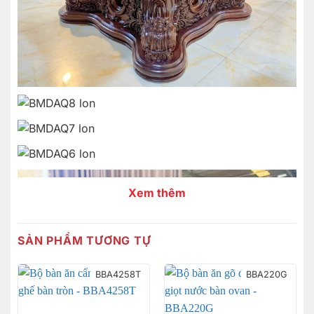
Xem thêm
SẢN PHẨM TƯƠNG TỰ
BBA4258T
BBA220G