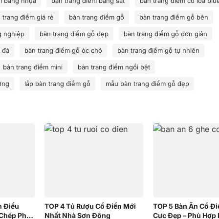
m bằng nhựa
bàn trang điểm bằng sắt
bàn trang điểm có loa blu
 trang điểm giá rẻ
bàn trang điểm gỗ
bàn trang điểm gỗ bên
g nghiệp
bàn trang điểm gỗ đẹp
bàn trang điểm gỗ đơn giản
 đá
bàn trang điểm gỗ óc chó
bàn trang điểm gỗ tự nhiên
bàn trang điểm mini
bàn trang điểm ngồi bệt
ờng
lắp bàn trang điểm gỗ
mẫu bàn trang điểm gỗ đẹp
h Điểu
TOP 4 Tủ Rượu Cổ Điển Mới
TOP 5 Bàn Ăn Cổ Đi
 Chép Phục
Nhất Nhà Sơn Đông
Cực Đẹp – Phù Hợp