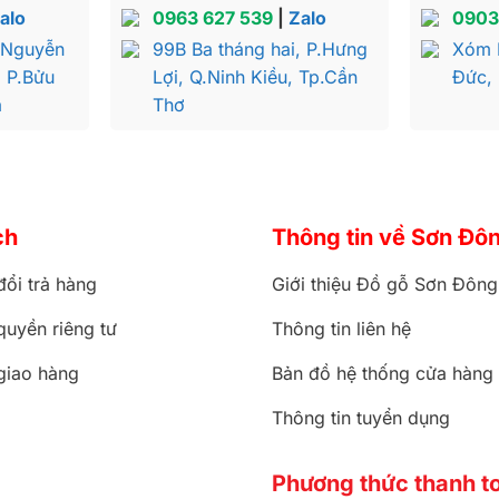
alo
0963 627 539
|
Zalo
0903
 Nguyễn
99B Ba tháng hai, P.Hưng
Xóm 
, P.Bửu
Lợi, Q.Ninh Kiều, Tp.Cần
Đức,
a
Thơ
ch
Thông tin về Sơn Đô
đổi trả hàng
Giới thiệu Đồ gỗ Sơn Đông
quyền riêng tư
Thông tin liên hệ
giao hàng
Bản đồ hệ thống cửa hàng
Thông tin tuyển dụng
Phương thức thanh t