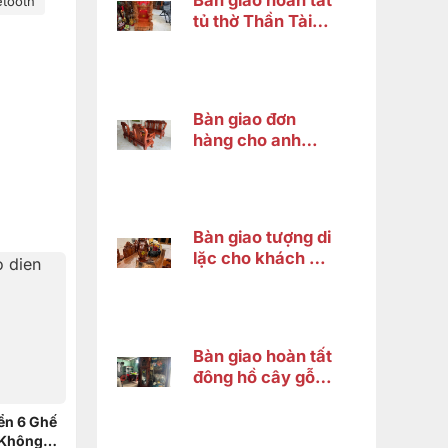
Bàn giao hoàn tất
etooth
tủ thờ Thần Tài
cho anh Trung tại
Cái Răng, Cần
Thơ
Bàn giao đơn
hàng cho anh
Nguyên ở Quận
Bình Tân
Bàn giao tượng di
lặc cho khách chị
Hà ở Bình Tân
Bàn giao hoàn tất
đông hồ cây gỗ
cẩm lai cho chị
HƯƠNG ở Vĩnh
ển 6 Ghế
Thạnh Cần Thơ
 Không