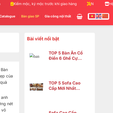
Kiểm mộc, ký mộc trước khi giao hàng
Nhận gia công nộ
Hệ
Catalogue
Bàn giao SP
Gia công nội thất
Bài viết nổi bật
TOP 5 Bàn Ăn Cổ
Điển 6 Ghế Cực
Đẹp – Phù Hợp
Không Gian Nhỏ |
 Bàn
Nội Thất Sơn
đẹp của
Đông
 quà
TOP 5 Sofa Cao
Cấp Mới Nhất
2026 Tại Đồng
 anh
Nai
ờng nét
 vô
Sofa Cao Cấp