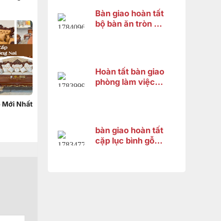
 Sơn
Bàn giao hoàn tất
bộ bàn ăn tròn gỗ
gõ đỏ 8 ghế cho
khách hàng tại
Thốt Nốt, Cần
Thơ
Hoàn tất bàn giao
phòng làm việc
đẳng cấp cho
anh Thanh – Bình
 Mới Nhất
Dương
bàn giao hoàn tất
cặp lục bình gỗ
hương cao 1m33
cho chị Trang tại
Bình Dương