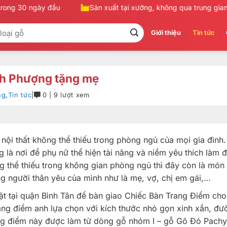
ong 30 ngày đầu
Sản xuất tại xưởng, không qua trung gian
Giới thiệu
Tin tức
nh Phượng tặng mẹ
ng
,
Tin tức
|
0 | 9 lượt xem
nội thất không thể thiếu trong phòng ngủ của mọi gia đình.
 là nơi để phụ nữ thể hiện tài năng và niềm yêu thích làm 
ng thể thiếu trong không gian phòng ngủ thì đây còn là món
g người thân yêu của mình như là mẹ, vợ, chị em gái,…
ặt tại quận Bình Tân để bàn giao Chiếc Bàn Trang Điểm cho
ng điểm anh lựa chọn với kích thước nhỏ gọn xinh xắn, đư
ang điểm này được làm từ dòng gỗ nhóm I – gỗ Gõ Đỏ Pachy