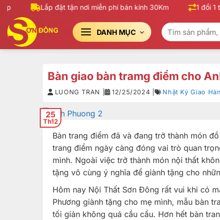
Bỏ
p
Lắp đặt tận nơi miễn phí bán kính 30Km
1 đổi 1 tr
qua
Tìm
nội
DANH MỤC
kiếm:
dung
Bàn giao bàn tramg điểm cho A
LUONG TRAN |
12/25/2024 |
Nhật Ký Giao Hà
25
Th12
Bàn trang điểm đã và đang trở thành món đồ 
trang điểm ngày càng đóng vai trò quan trọng
mình. Ngoài việc trở thành món nội thất khô
tặng vô cùng ý nghĩa để giành tặng cho nhữn
Hôm nay Nội Thất Sơn Đông rất vui khi có m
Phương giành tặng cho mẹ mình, mẫu bàn tra
tối giản không quá cầu cầu. Hơn hết bàn tr