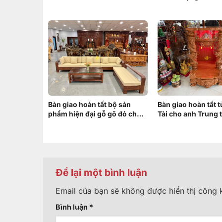
Long – Nên Chọn T
Bàn giao hoàn tất bộ sản
Bàn giao hoàn tất 
phẩm hiện đại gỗ gõ đỏ cho
Tài cho anh Trung t
anh Minh ở Bình Chánh
Răng, Cần Thơ
Để lại một bình luận
Email của bạn sẽ không được hiển thị công k
Bình luận
*