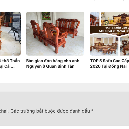
ranh nào
Gian Nhỏ | Nội Thất
Đông
tủ thờ Thần
Bàn giao đơn hàng cho anh
TOP 5 Sofa Cao Cấp
ại Cái
Nguyên ở Quận Bình Tân
2026 Tại Đồng Nai
hai.
Các trường bắt buộc được đánh dấu
*