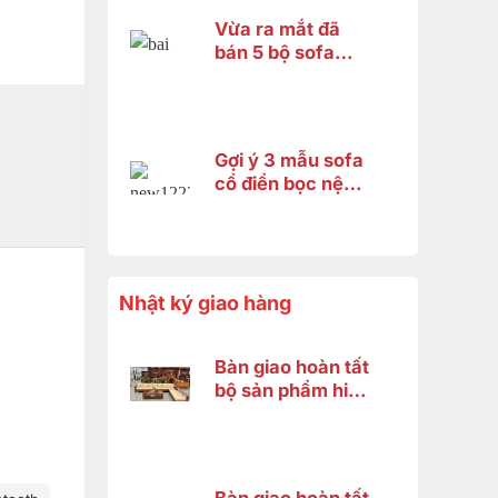
Vừa ra mắt đã
bán 5 bộ sofa
hoàng gia
fashion 2026 và
đây là lý do
Gợi ý 3 mẫu sofa
cổ điển bọc nệm
cao cấp 2026 –
Xứng tầm không
gian hoàng gia
Nhật ký giao hàng
Bàn giao hoàn tất
bộ sản phẩm hiện
đại gỗ gõ đỏ cho
anh Minh ở Bình
Chánh