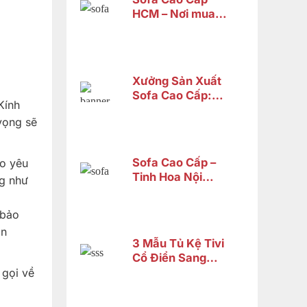
HCM – Nơi mua
sofa tân cổ điển
cao cấp uy tín
Xưởng Sản Xuất
Sofa Cao Cấp:
Kính
Tiêu Chí Chọn
vọng sẽ
Lựa xưởng
Sofa Cao Cấp –
eo yêu
Tinh Hoa Nội
ng như
Thất Gỗ Tự Nhiên
Từ Nội Thất Sơn
 bảo
Đông
ản
3 Mẫu Tủ Kệ Tivi
Cổ Điển Sang
Trọng Chỉ Từ 14
 gọi về
Triệu