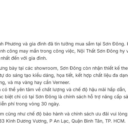
h Phương và gia đình đã tin tưởng mua sắm tại Sơn Đông. 
thành công may mắn trong công việc, Nội Thất Sơn Đông hy 
 nhất đến với gia đình.
rưng bày tại các showroom, Sơn Đông còn nhận thiết kế th
ự do sáng tạo kiểu dáng, họa tiết, kết hợp chất liệu đa dạ
ung, và mạ vàng hay cẩn Verneer.
có thể yên tâm về chất lượng và chế độ hậu mãi hấp dẫn,
ặc biệt chỉ có tại Sơn Đông là chính sách hỗ trợ nâng cấp s
iễn phí trong vòng 30 ngày.
hẩm cũng như chế độ bảo hành và chính sách ưu đãi vui lòng
783 Kinh Dương Vương, P An Lạc, Quận Bình Tân, TP. HCM.