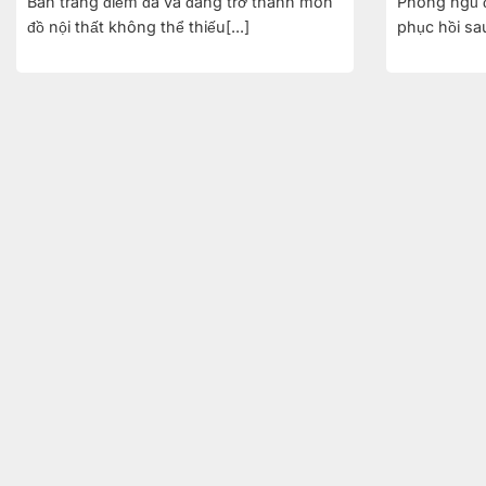
Bàn trang điểm đã và đang trở thành món
Phòng ngủ đ
đồ nội thất không thể thiếu[...]
phục hồi sau