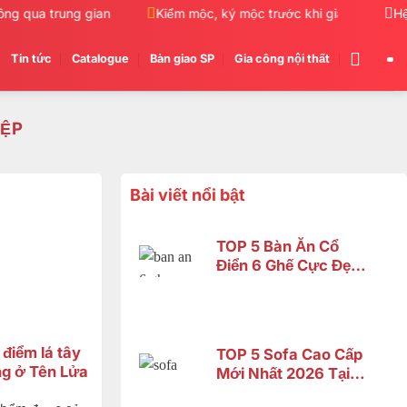
g qua trung gian
Kiểm mộc, ký mộc trước khi giao hàng
Hệ
Tin tức
Catalogue
Bàn giao SP
Gia công nội thất
IỆP
Bài viết nổi bật
TOP 5 Bàn Ăn Cổ
Điển 6 Ghế Cực Đẹp
– Phù Hợp Không
Gian Nhỏ | Nội Thất
Sơn Đông
điểm lá tây
TOP 5 Sofa Cao Cấp
g ở Tên Lửa
Mới Nhất 2026 Tại
Đồng Nai