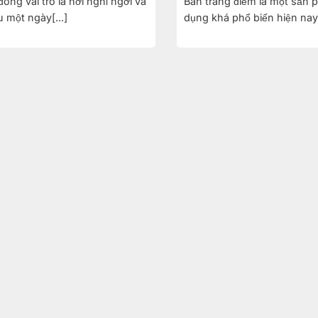
óng vai trò là nơi nghỉ ngơi và
Bàn trang điểm là một sản
 một ngày[...]
dụng khá phổ biến hiện nay.[