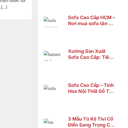
 phẩm được sử
...]
Sofa Cao Cấp HCM –
Nơi mua sofa tân cổ
điển cao cấp uy tín
Xưởng Sản Xuất
Sofa Cao Cấp: Tiêu
Chí Chọn Lựa xưởng
Sofa Cao Cấp – Tinh
Hoa Nội Thất Gỗ Tự
Nhiên Từ Nội Thất
Sơn Đông
3 Mẫu Tủ Kệ Tivi Cổ
Điển Sang Trọng Chỉ