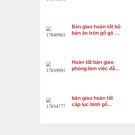
lai cho chị HƯƠNG ở
Vĩnh Thạnh Cần Thơ
Bàn giao hoàn tất bộ
bàn ăn tròn gỗ gõ đỏ
8 ghế cho khách
hàng tại Thốt Nốt,
Cần Thơ
Hoàn tất bàn giao
phòng làm việc đẳng
cấp cho anh Thanh –
Bình Dương
bàn giao hoàn tất
cặp lục bình gỗ
hương cao 1m33
cho chị Trang tại
Bình Dương