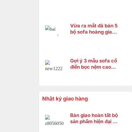
Từ 14 Triệu
Vừa ra mắt đã bán 5
bộ sofa hoàng gia
fashion 2026 và đây
là lý do
Gợi ý 3 mẫu sofa cổ
điển bọc nệm cao
cấp 2026 – Xứng
tầm không gian
hoàng gia
Nhật ký giao hàng
Bàn giao hoàn tất bộ
sản phẩm hiện đại gỗ
gõ đỏ cho anh Minh