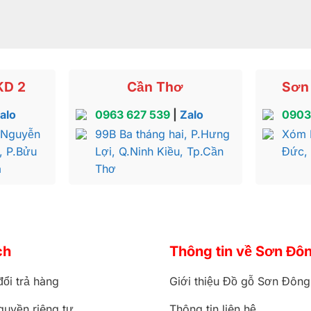
KD 2
Cần Thơ
Sơn 
alo
0963 627 539
|
Zalo
0903
 Nguyễn
99B Ba tháng hai, P.Hưng
Xóm 
, P.Bửu
Lợi, Q.Ninh Kiều, Tp.Cần
Đức,
a
Thơ
ch
Thông tin về Sơn Đô
đổi trả hàng
Giới thiệu Đồ gỗ Sơn Đông
quyền riêng tư
Thông tin liên hệ