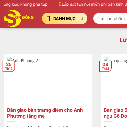
Bỏ
g loại, không pha tạp
Lắp đặt tận nơi miễn phí bán kính 30
qua
Tìm
nội
DANH MỤC
kiếm:
dung
LƯ
25
09
Th12
Th12
Bàn giao bàn tramg điểm cho Anh
Bàn giao 
Phượng tặng mẹ
ngủ Gõ Đỏ