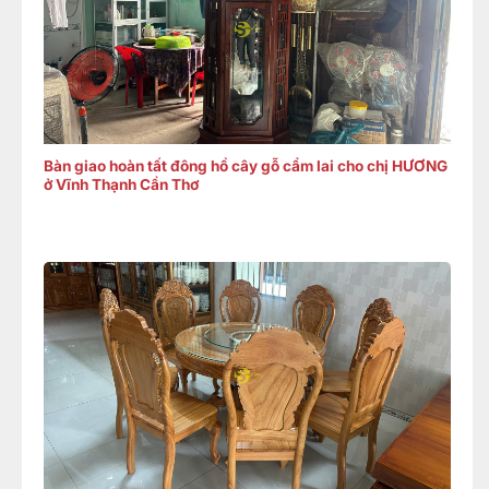
Bàn giao hoàn tất đông hồ cây gỗ cẩm lai cho chị HƯƠNG
ở Vĩnh Thạnh Cần Thơ