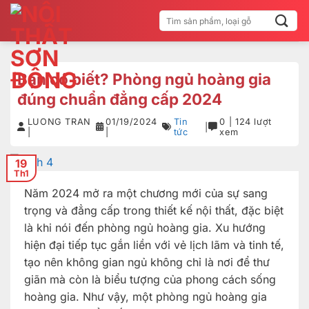
Bỏ
Tìm
qua
kiếm:
nội
dung
Bạn có biết? Phòng ngủ hoàng gia
đúng chuẩn đẳng cấp 2024
LUONG TRAN
01/19/2024
Tin
0 | 124 lượt
|
|
|
tức
xem
19
Th1
Năm 2024 mở ra một chương mới của sự sang
trọng và đẳng cấp trong thiết kế nội thất, đặc biệt
là khi nói đến phòng ngủ hoàng gia. Xu hướng
hiện đại tiếp tục gắn liền với vẻ lịch lãm và tinh tế,
tạo nên không gian ngủ không chỉ là nơi để thư
giãn mà còn là biểu tượng của phong cách sống
hoàng gia. Như vậy, một phòng ngủ hoàng gia