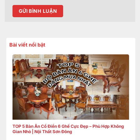
Bài viết nổi bật
TOP 5 Bàn Ăn Cổ Điển 6 Ghế Cực Đẹp – Phù Hợp Không
Gian Nhỏ | Nội Thất Sơn Đông