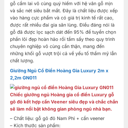
gỗ cẩm lai vô cùng quý hiếm với hệ vân gỗ mịn
và sắc nét siêu bắt mắt. Đây là chất liệu được xếp
vào hàng cực phẩm và có giá trị kinh tế rất cao,
được rất nhiều đai gia săn lùng. Điều đáng nói là
gỗ đã được lọc sạch dát đến 95% để tuyển chọn
phần lõi đẹp hoàn hảo rồi tẩm sấy theo quy trình
chuyên nghiệp vô cùng cẩn thận, mang đến
những khối gỗ vượt trội cả về yếu tố thẩm mỹ lẫn
chất lượng.
Giường Ngủ Cổ Điển Hoàng Gia Luxury 2m x
2,2m GN011
Chiếc giường ngủ Hoàng gia cổ điển Luxury gỗ
gõ đỏ kết hợp cẩn Veener siêu đẹp và chắc chắn
sẽ làm nổi bật không gian phòng ngủ nhà bạn.
– Chất liệu: gỗ gõ đỏ Nam Phi + cẩn veener
– Kích thước sản phẩm: