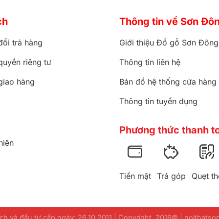
ch
Thông tin về Sơn Đô
đổi trả hàng
Giới thiệu Đồ gỗ Sơn Đông
quyền riêng tư
Thông tin liên hệ
giao hàng
Bản đồ hệ thống cửa hàng
Thông tin tuyển dụng
Phương thức thanh t
hiên
Tiền mặt
Trả góp
Quẹt th
h và đầu tư cấp ngày: 26.10.2011 | Copyright 2016© | noithats