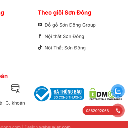
ng
Theo giõi Sơn Đông
Đồ gỗ Sơn Đông Group
Nội thất Sơn Đông
Nội Thất Sơn Đông
oán
ẻ
C. khoản
0862092068
ondong.com | Design
webuuviet.com