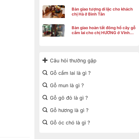
Bàn giao tượng di lặc cho khách
chị Hà ở Bình Tân
Bàn giao hoàn tất đông hồ cây gỗ
cẩm lai cho chị HƯƠNG ở Vĩnh
Thạnh Cần Thơ
Câu hỏi thường gặp
Gỗ cẩm lai là gì ?
Gỗ mun là gì ?
Gỗ gõ đỏ là gì ?
Gỗ hương là gì ?
Gỗ óc chó là gì ?