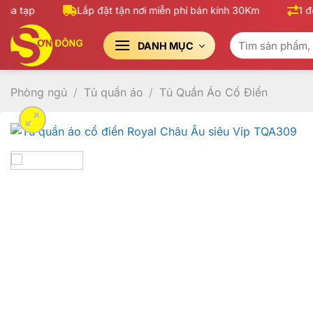
Bỏ
a tạp
Lắp đặt tận nơi miễn phí bán kính 30Km
1 đổi
qua
Tìm
nội
DANH MỤC
kiếm:
dung
Phòng ngủ
/
Tủ quần áo
/
Tủ Quần Áo Cổ Điển