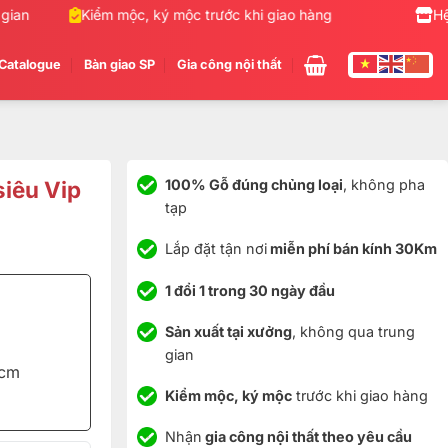
an
Kiểm mộc, ký mộc trước khi giao hàng
Nhận gia cô
Hệ
Catalogue
Bàn giao SP
Gia công nội thất
siêu Vip
100% Gỗ đúng chủng loại
, không pha
tạp
Lắp đặt tận nơi
miễn phí bán kính 30Km
1 đổi 1 trong 30 ngày đầu
Sản xuất tại xưởng
, không qua trung
gian
1cm
Kiểm mộc, ký mộc
trước khi giao hàng
Nhận
gia công nội thất theo yêu cầu