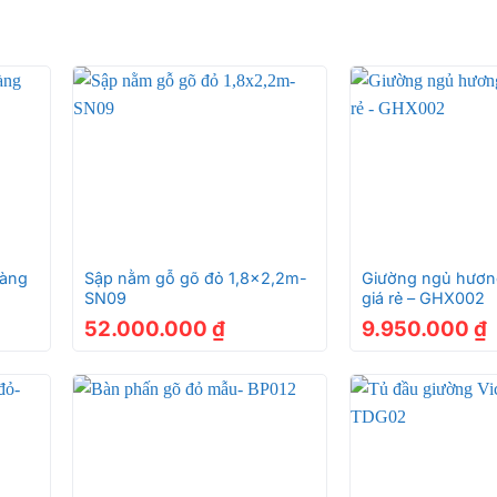
+
+
vàng
Sập nằm gỗ gõ đỏ 1,8×2,2m-
Giường ngủ hươn
SN09
giá rẻ – GHX002
52.000.000
₫
9.950.000
₫