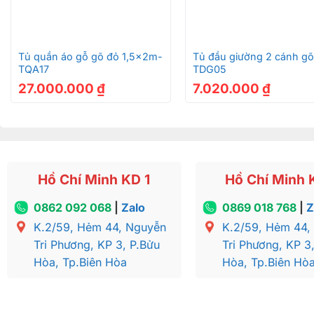
+
+
Tủ quần áo gỗ gõ đỏ 1,5x2m-
Tủ đầu giường 2 cánh gõ
TQA17
TDG05
27.000.000
₫
7.020.000
₫
Hồ Chí Minh KD 1
Hồ Chí Minh 
0862 092 068
|
Zalo
0869 018 768
|
Z
K.2/59, Hẻm 44, Nguyễn
K.2/59, Hẻm 44,
Tri Phương, KP 3, P.Bửu
Tri Phương, KP 3
Hòa, Tp.Biên Hòa
Hòa, Tp.Biên Hò