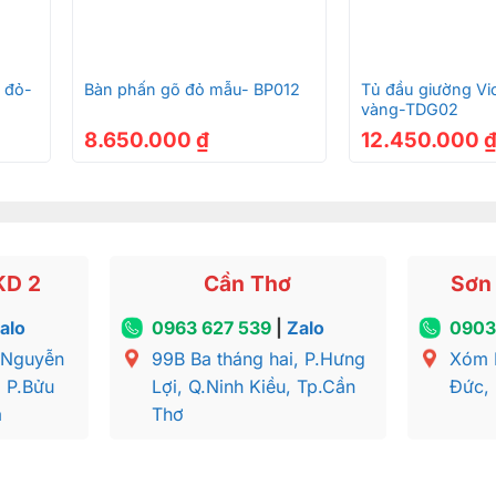
+
+
 đỏ-
Bàn phấn gõ đỏ mẫu- BP012
Tủ đầu giường Vic
vàng-TDG02
8.650.000
₫
12.450.000
KD 2
Cần Thơ
Sơn 
alo
0963 627 539
|
Zalo
0903
 Nguyễn
99B Ba tháng hai, P.Hưng
Xóm 
, P.Bửu
Lợi, Q.Ninh Kiều, Tp.Cần
Đức,
a
Thơ