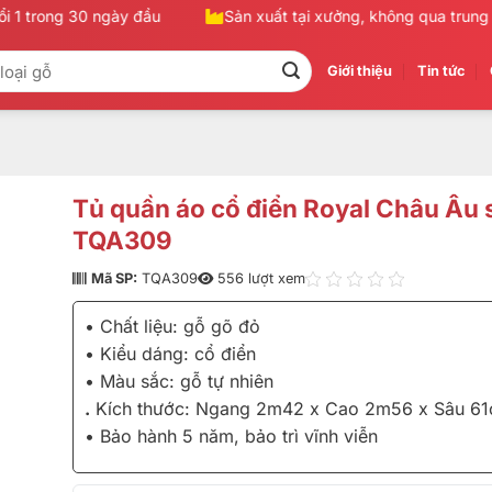
 1 trong 30 ngày đầu
Sản xuất tại xưởng, không qua trung gi
Giới thiệu
Tin tức
Tủ quần áo cổ điển Royal Châu Âu 
TQA309
Mã SP:
TQA309
556 lượt xem
• Chất liệu: gỗ gõ đỏ
• Kiểu dáng: cổ điển
• Màu sắc: gỗ tự nhiên
.
Kích thước: Ngang 2m42 x Cao 2m56 x Sâu 6
• Bảo hành 5 năm, bảo trì vĩnh viễn