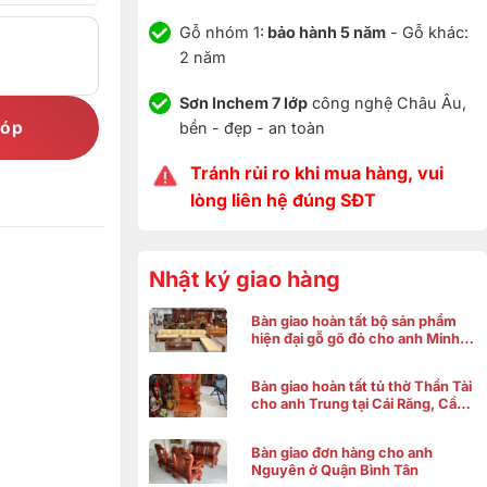
Gỗ nhóm 1:
bảo hành 5 năm
- Gỗ khác:
2 năm
Sơn Inchem 7 lớp
công nghệ Châu Âu,
góp
bền - đẹp - an toàn
Tránh rủi ro khi mua hàng, vui
lòng liên hệ đúng SĐT
Nhật ký giao hàng
Bàn giao hoàn tất bộ sản phẩm
hiện đại gỗ gõ đỏ cho anh Minh ở
Bình Chánh
Bàn giao hoàn tất tủ thờ Thần Tài
cho anh Trung tại Cái Răng, Cần
Thơ
Bàn giao đơn hàng cho anh
Nguyên ở Quận Bình Tân