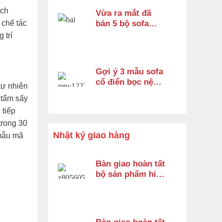
ích
Vừa ra mắt đã
bán 5 bộ sofa
 chế tác
hoàng gia
 trí
fashion 2026 và
đây là lý do
Gợi ý 3 mẫu sofa
cổ điển bọc nệm
tự nhiên
cao cấp 2026 –
 tẩm sấy
Xứng tầm không
 tiếp
gian hoàng gia
trong 30
Nhật ký giao hàng
 mẫu mã
Bàn giao hoàn tất
bộ sản phẩm hiện
đại gỗ gõ đỏ cho
anh Minh ở Bình
Chánh