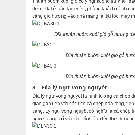
Thuận buồm xuôi gió có ý nghĩa cho sự khởi đầu 
được đặt ở bàn làm việc, phòng khách dành cho
căng gió hướng vào nhà mang lại tài lộc, may m
Đĩa thuận buồm xuôi gió gỗ hương d
Đĩa thuận buồm xuôi gió gỗ hư
Đĩa thuận buồm xuôi gió gỗ hư
3 – Đĩa lý ngư vọng nguyệt
Đĩa lý ngư vọng nguyệt là hình tượng cá chép đạ
gian gắn liền với các tích cá chép hóa rồng, tiễ
sang. Lý ngư vọng nguyệt có nghĩa là cá chép t
người đang cố với tới. Hình ảnh lên thơ, hữu tìn