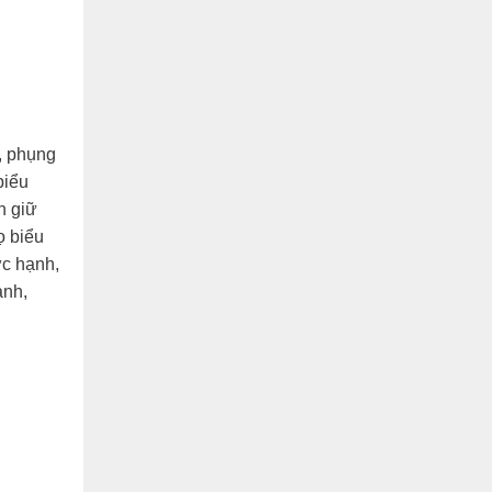
y, phụng
biểu
n giữ
ọ biểu
ức hạnh,
ành,