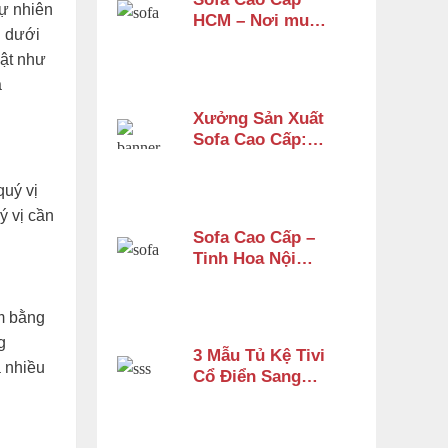
tự nhiên
HCM – Nơi mua
n dưới
sofa tân cổ điển
uật như
cao cấp uy tín
a
Xưởng Sản Xuất
Sofa Cao Cấp:
Tiêu Chí Chọn
Lựa xưởng
quý vị
 vị cần
Sofa Cao Cấp –
Tinh Hoa Nội
Thất Gỗ Tự Nhiên
Từ Nội Thất Sơn
àm bằng
Đông
g
3 Mẫu Tủ Kệ Tivi
a nhiều
Cổ Điển Sang
Trọng Chỉ Từ 14
Triệu