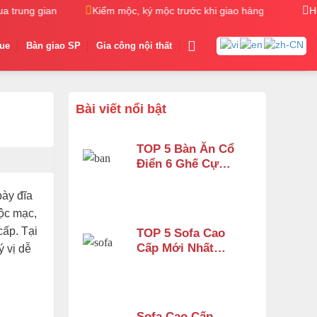
rung gian
Kiểm mộc, ký mộc trước khi giao hàng
Nhận gi
H
gue
Bàn giao SP
Gia công nội thất
Bài viết nổi bật
TOP 5 Bàn Ăn Cổ
Điển 6 Ghế Cực
Đẹp – Phù Hợp
Không Gian Nhỏ |
bày đĩa
Nội Thất Sơn
mộc mạc,
Đông
cấp. Tại
TOP 5 Sofa Cao
Cấp Mới Nhất
ý vị dễ
2026 Tại Đồng
Nai
Sofa Cao Cấp