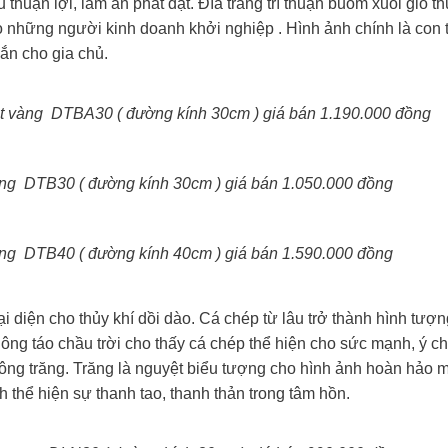
thuận lợi, làm ăn phát đạt. Đĩa trang trí thuận buồm xuôi gió 
 những người kinh doanh khởi nghiệp . Hình ảnh chính là con 
ắn cho gia chủ.
át vàng DTBA30 ( đường kính 30cm ) giá bán 1.190.000 đồng
ơng DTB30 ( đường kính 30cm ) giá bán 1.050.000 đồng
ơng DTB40 ( đường kính 40cm ) giá bán 1.590.000 đồng
i diện cho thủy khí dồi dào. Cá chép từ lâu trở thành hình tượ
n ông táo chầu trời cho thấy cá chép thể hiện cho sức mạnh, ý ch
rông trăng. Trăng là nguyệt biểu tượng cho hình ảnh hoàn hảo 
h thể hiện sự thanh tao, thanh thản trong tâm hồn.