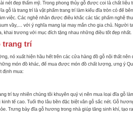
i nét đẹp thẩm mỹ. Trong phong thủy gỗ được coi là chất liệu 
a gỗ là trang trí là vật phẩm trang trí làm kiểu đĩa tròn có đế bê
àm việc. Các nghệ nhân được điêu khắc các tác phẩm nghệ th
 sum vầy,… với ý nghĩa mang lại may mắn cho gia chủ. Người t
ia, khai trương với mục đích tặng nhau những điều tốt đẹp nhất.
trang trí
rường, nó xuất hiện hầu hết trên các cửa hàng đồ gỗ nội thất nên 
hững món đồ khác, để mua được món đồ chất lượng, ưng ý Quý
t định mua:
ang trí tuy nhiên chúng tôi khuyên quý vị nên mua loại đĩa gỗ l
kinh tế cao. Tuổi thọ lâu bền đặc biệt vân gỗ sắc nét. Gỗ hươn
ỏe. Trưng bày đĩa gỗ hương trong nhà giúp tăng sinh khí, tạo r