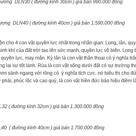
 hương DLN30 ( đường kính 30cm ) giá bán 990.000 đồng
hương DLN40 ( đường kính 40cm ) giá bán 1.590.000 đồng
i diện cho 4 con vật quyền lực nhất trong nhân gian: Long, lân, qu
 sinh khí của đất trời tạo lên sức mạnh, quyền lực vô biên. Long 
quyền lực, may mắn. Kỳ lân là con vật thần thoại có ý nghĩa trấ
g lại sự tốt lành. Rùa là con vật sống dưới đất có sự trường th
chim sánh ngang với rồng có ý nghĩa tích cực, nó biểu thị cho đ
phái, phúc lộc và cao quý, là con vật hiền đức báo hiệu điềm l
L32 ( đường kính 32cm ) giá bán 1.300.000 đồng
L40 ( đường kính 40cm ) giá bán 1.700.000 đồng