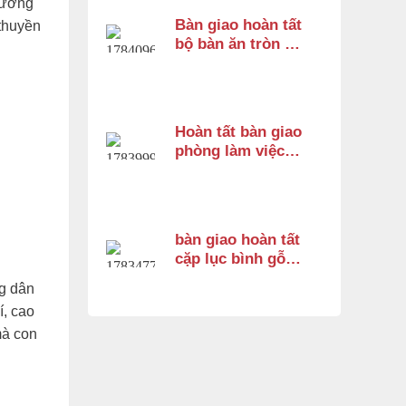
thường
Bàn giao hoàn tất
thuyền
bộ bàn ăn tròn gỗ
gõ đỏ 8 ghế cho
khách hàng tại
Thốt Nốt, Cần
Thơ
Hoàn tất bàn giao
phòng làm việc
đẳng cấp cho anh
Thanh – Bình
Dương
bàn giao hoàn tất
cặp lục bình gỗ
hương cao 1m33
ng dân
cho chị Trang tại
í, cao
Bình Dương
mà con