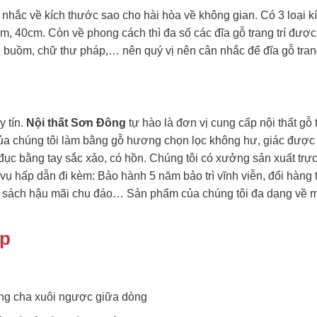
n nhắc về kích thước sao cho hài hòa về không gian. Có 3 loại k
 40cm. Còn về phong cách thì đa số các đĩa gỗ trang trí được
 buồm, chữ thư pháp,… nên quý vị nên cân nhắc để đĩa gỗ trang
y tín.
Nội thất Sơn Đông
tự hào là đơn vị cung cấp nội thất gỗ 
 của chúng tôi làm bằng gỗ hương chọn lọc không hư, giác được
c bằng tay sắc xảo, có hồn. Chúng tôi có xưởng sản xuất trực
 vụ hấp dẫn đi kèm: Bảo hành 5 năm bảo trì vĩnh viễn, đổi hàng 
ính sách hậu mãi chu đáo… Sản phẩm của chúng tôi đa dạng về
ẹp
g cha xuôi ngược giữa dòng