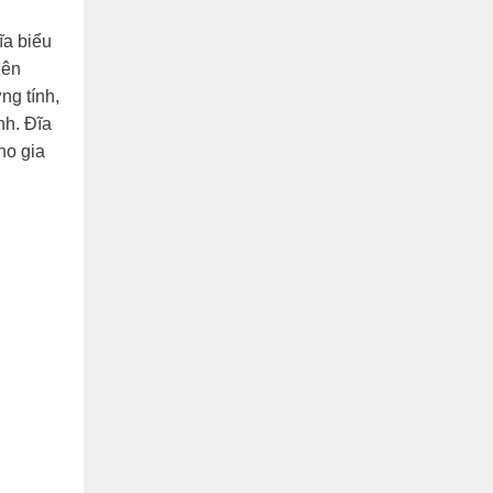
ĩa biểu
lên
ng tính,
nh. Đĩa
ho gia