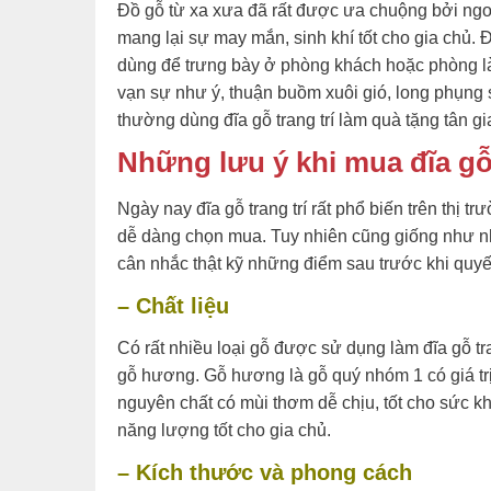
Đồ gỗ từ xa xưa đã rất được ưa chuộng bởi ngoà
mang lại sự may mắn, sinh khí tốt cho gia chủ. Đĩ
dùng để trưng bày ở phòng khách hoặc phòng l
vạn sự như ý, thuận buồm xuôi gió, long phụng
thường dùng đĩa gỗ trang trí làm quà tặng tân g
Những lưu ý khi mua đĩa gỗ 
Ngày nay đĩa gỗ trang trí rất phổ biến trên thị t
dễ dàng chọn mua. Tuy nhiên cũng giống như n
cân nhắc thật kỹ những điểm sau trước khi quyế
– Chất liệu
Có rất nhiều loại gỗ được sử dụng làm đĩa gỗ tr
gỗ hương. Gỗ hương là gỗ quý nhóm 1 có giá trị 
nguyên chất có mùi thơm dễ chịu, tốt cho sức kh
năng lượng tốt cho gia chủ.
– Kích thước và phong cách