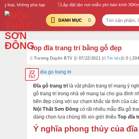
Bỏ
oại, không pha tạp
Lắp đặt tận nơi miễn phí bán kính 30Km
qua
Tìm
nội
DANH MỤC
kiếm:
dung
Top đĩa trang trí bằng gỗ đẹp
Trương Duyên BTV |
07/22/2021 |
Tin tức
|
0 | 20
22
Th7
Đĩa gỗ trang trí
là vật phẩm trang trí mang ý ng
gỗ trang trí trong nhà sẽ mang lại cho gia đình 
bền đẹp cùng với sự chạm khắc tài tình của các
Nội Thất Sơn Đông
có rất nhiều mẫu đĩa gỗ tra
dàng chọn lựa chúng tôi xin giới thiệu
Top đĩa t
Ý nghĩa phong thủy của đĩa 