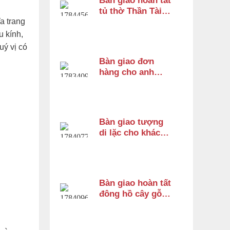
Bàn giao hoàn tất
tủ thờ Thần Tài
a trang
cho anh Trung tại
Cái Răng, Cần
u kính,
Thơ
uý vị có
Bàn giao đơn
hàng cho anh
Nguyên ở Quận
Bình Tân
Bàn giao tượng
di lặc cho khách
chị Hà ở Bình
Tân
Bàn giao hoàn tất
đông hồ cây gỗ
cẩm lai cho chị
HƯƠNG ở Vĩnh
Thạnh Cần Thơ