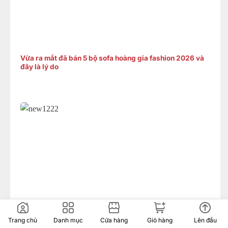
Vừa ra mắt đã bán 5 bộ sofa hoàng gia fashion 2026 và
đây là lý do
Gợi ý 3 mẫu sofa cổ điển bọc nệm cao cấp 2026 – Xứng
Trang chủ
Danh mục
Cửa hàng
Giỏ hàng
Lên đầu