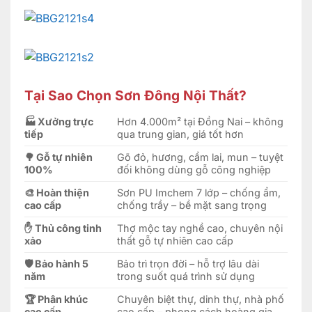
Tại Sao Chọn Sơn Đông Nội Thất?
🏭 Xưởng trực
Hơn 4.000m² tại Đồng Nai – không
tiếp
qua trung gian, giá tốt hơn
🌳 Gỗ tự nhiên
Gõ đỏ, hương, cẩm lai, mun – tuyệt
100%
đối không dùng gỗ công nghiệp
🎨 Hoàn thiện
Sơn PU Imchem 7 lớp – chống ẩm,
cao cấp
chống trầy – bề mặt sang trọng
✋ Thủ công tinh
Thợ mộc tay nghề cao, chuyên nội
xảo
thất gỗ tự nhiên cao cấp
🛡️ Bảo hành 5
Bảo trì trọn đời – hỗ trợ lâu dài
năm
trong suốt quá trình sử dụng
🏆 Phân khúc
Chuyên biệt thự, dinh thự, nhà phố
cao cấp
cao cấp – phong cách hoàng gia