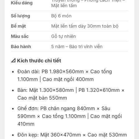
Kiểu dáng
Mặt liền tấm
Số lượng
Bộ 6 món
Bề mặt
Mặt liền tấm dày 30mm toàn bộ
Màu sắc
Gỗ tự nhiên
Bảo hành
5 năm – Bảo trì vĩnh viễn
📐 Kích thước chi tiết
Đoản dài: PB 1.980×560mm × Cao tổng
1.100mm | Cao mặt ngồi 400mm
Bàn: Mặt 1.300×580mm | PB 1.320×610mm ×
Cao mặt bàn 550mm
Ghế đơn: PB chân ngang 840mm × Sâu
590mm × Cao tổng 1.100mm | Cao mặt ngồi
410mm
Đôn kẹp: Mặt 360×470mm × Cao mặt 530mm