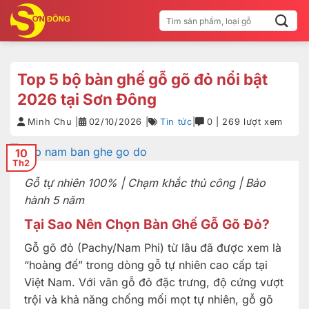
Bỏ
Tìm
qua
kiếm:
nội
dung
Top 5 bộ bàn ghế gỗ gõ đỏ nổi bật
2026 tại Sơn Đông
Minh Chu |
02/10/2026 |
Tin tức
|
0 | 269 lượt xem
10
Th2
Gỗ tự nhiên 100% | Chạm khắc thủ công | Bảo
hành 5 năm
Tại Sao Nên Chọn Bàn Ghế Gỗ Gõ Đỏ?
Gỗ gõ đỏ (Pachy/Nam Phi) từ lâu đã được xem là
“hoàng đế” trong dòng gỗ tự nhiên cao cấp tại
Việt Nam. Với vân gỗ đỏ đặc trưng, độ cứng vượt
trội và khả năng chống mối mọt tự nhiên, gỗ gõ