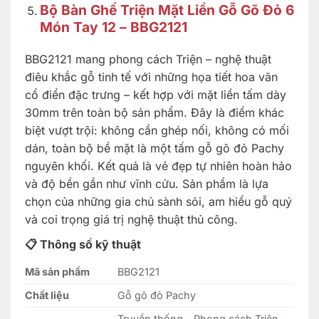
Bộ Bàn Ghế Triện Mặt Liền Gỗ Gõ Đỏ 6
Món Tay 12 – BBG2121
BBG2121 mang phong cách Triện – nghệ thuật
điêu khắc gỗ tinh tế với những họa tiết hoa văn
cổ điển đặc trưng – kết hợp với mặt liền tấm dày
30mm trên toàn bộ sản phẩm. Đây là điểm khác
biệt vượt trội: không cần ghép nối, không có mối
dán, toàn bộ bề mặt là một tấm gỗ gõ đỏ Pachy
nguyên khối. Kết quả là vẻ đẹp tự nhiên hoàn hảo
và độ bền gần như vĩnh cửu. Sản phẩm là lựa
chọn của những gia chủ sành sỏi, am hiểu gỗ quý
và coi trọng giá trị nghệ thuật thủ công.
📋 Thông số kỹ thuật
Mã sản phẩm
BBG2121
Chất liệu
Gỗ gõ đỏ Pachy
Truyền thống – Phong cách Triện –