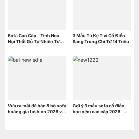
Sofa Cao Cấp – Tinh Hoa
3 Mẫu Tủ Kệ Tivi Cổ Điển
Nội Thất Gỗ Tự Nhiên Từ
Sang Trọng Chỉ Từ 14 Triệu
Nội Thất Sơn Đông
Vừa ra mắt đã bán 5 bộ sofa
Gợi ý 3 mẫu sofa cổ điển
hoàng gia fashion 2026 và
bọc nệm cao cấp 2026 –
đây là lý do
Xứng tầm không gian
hoàng gia