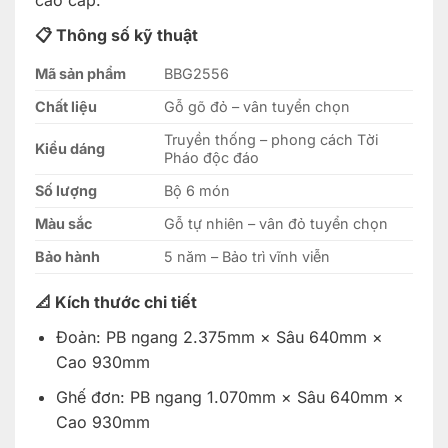
cao cấp.
📋 Thông số kỹ thuật
Mã sản phẩm
BBG2556
Chất liệu
Gỗ gõ đỏ – vân tuyển chọn
Truyền thống – phong cách Tời
Kiểu dáng
Pháo độc đáo
Số lượng
Bộ 6 món
Màu sắc
Gỗ tự nhiên – vân đỏ tuyển chọn
Bảo hành
5 năm – Bảo trì vĩnh viễn
📐 Kích thước chi tiết
Đoản: PB ngang 2.375mm × Sâu 640mm ×
Cao 930mm
Ghế đơn: PB ngang 1.070mm × Sâu 640mm ×
Cao 930mm