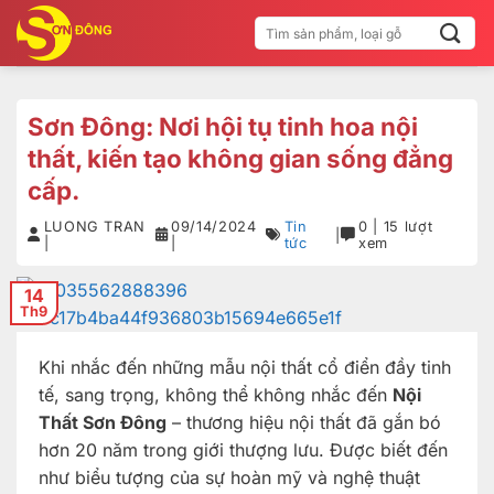
Bỏ
Tìm
qua
kiếm:
nội
dung
Sơn Đông: Nơi hội tụ tinh hoa nội
thất, kiến tạo không gian sống đẳng
cấp.
LUONG TRAN
09/14/2024
Tin
0 | 15 lượt
|
|
|
tức
xem
14
Th9
Khi nhắc đến những mẫu nội thất cổ điển đầy tinh
tế, sang trọng, không thể không nhắc đến
Nội
Thất Sơn Đông
– thương hiệu nội thất đã gắn bó
hơn 20 năm trong giới thượng lưu. Được biết đến
như biểu tượng của sự hoàn mỹ và nghệ thuật