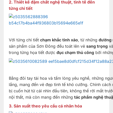
2. Thiết kế đậm chất nghệ thuật, tinh tế đến
từng chi tiết
Với từng chi tiết
chạm khắc tinh xảo
, từ những
đường 
sản phẩm của Sơn Đông đều toát lên vẻ
sang trọng
v
trong từng họa tiết được
đục chạm thủ công
bởi nhữ
Bằng đôi tay tài hoa và tấm lòng yêu nghề, những người
lắng, mang đến vẻ đẹp tinh tế khó cưỡng. Chính các
bị cuốn hút từ cái nhìn đầu tiên, không thể rời mắt t
nội thất, mà còn mang đến những
tác phẩm nghệ thuậ
3. Sản xuất theo yêu cầu cá nhân hóa