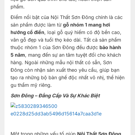
phẩm.
Điểm nổi bật của Nội Thất Sơn Đông chính là các
sản phẩm được làm từ
gỗ nhóm 1 mang hơi
hướng cổ điển
, loại gỗ quý hiếm có độ bền cao,
vân gỗ đẹp và tuổi thọ kéo dài. Tất cả sản phẩm
thuộc nhóm 1 của Sơn Đông đều được
bảo hành
5 năm
, mang đến sự an tâm tuyệt đối cho khách
hàng. Ngoài những mẫu nội thất có sẵn, Sơn
Đông còn nhận sản xuất theo yêu cầu, giúp bạn
tạo ra những bộ bàn ghế độc nhất vô nhị, thể hiện
gu thẩm mỹ riêng.
Sơn Đông – Đẳng Cấp Và Sự Khác Biệt
Một trong những yếu tố giúp
Nội Thất Sơn Đông