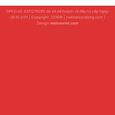
GPKD số: 0311279280 do sở kế hoạch và đầu tư cấp ngày:
26.10.2011 | Copyright 2016© | noithatsondong.com |
Design
webuuviet.com