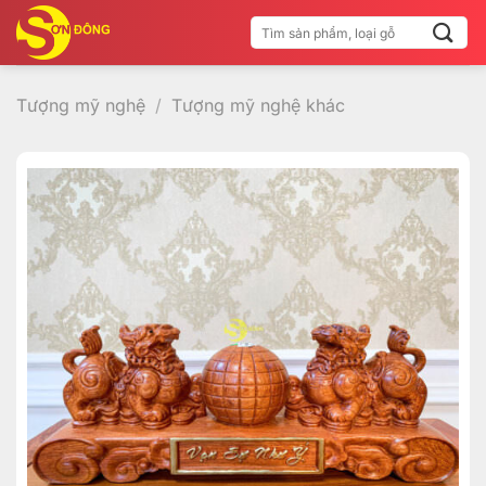
Bỏ
Tìm
qua
kiếm:
nội
dung
Tượng mỹ nghệ
/
Tượng mỹ nghệ khác