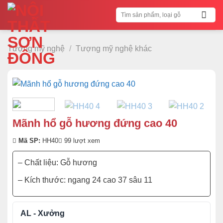
Bỏ
Tìm
qua
kiếm:
nội
dung
Tượng mỹ nghệ
/
Tượng mỹ nghệ khác
Mãnh hổ gỗ hương đứng cao 40
Mã SP:
HH40
99 lượt xem
– Chất liệu: Gỗ hương
– Kích thước: ngang 24 cao 37 sâu 11
AL - Xưởng