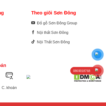
loại tivi khác
ng
Theo giõi Sơn Đông
bạn tổ chức
tủ tivi cung
Đồ gỗ Sơn Đông Group
Nội thất Sơn Đông
ạo ra một điểm
g thích với
Nội Thất Sơn Đông
oán
0869018768
C. khoản