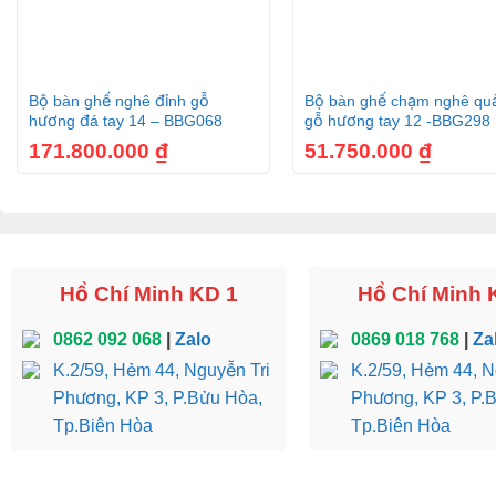
Bảo vệ bề mặt: Sử dụng miếng chùi mềm hoặc khăn mềm để l
cứng và chổi cứng để tránh làm trầy xước bề mặt gỗ.
+
+
Bộ bàn ghế nghê đỉnh gỗ
Bộ bàn ghế chạm nghê qu
Nếu được bảo quản và chăm sóc đúng cách, kệ tivi gỗ gõ đỏ c
hương đá tay 14 – BBG068
gỗ hương tay 12 -BBG298
trong gia đình.
171.800.000
₫
51.750.000
₫
Tủ
Hồ Chí Minh KD 1
Hồ Chí Minh 
Tủ
0862 092 068
|
Zalo
0869 018 768
|
Za
K.2/59, Hẻm 44, Nguyễn Tri
K.2/59, Hẻm 44, N
Tủ tivi đa công dụng sẽ mang đến c
Phương, KP 3, P.Bửu Hòa,
Phương, KP 3, P.
Tp.Biên Hòa
Tp.Biên Hòa
Kệ tủ tivi là một phần trong nội thất phòng khách được thiết k
hệ thống âm thanh. Chức năng chính của kệ tủ tivi bao gồm: