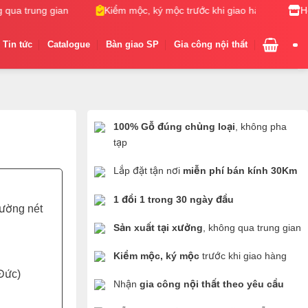
ua trung gian
Kiểm mộc, ký mộc trước khi giao hàng
Nh
H
Tin tức
Catalogue
Bàn giao SP
Gia công nội thất
100% Gỗ đúng chủng loại
, không pha
tạp
Lắp đặt tận nơi
miễn phí bán kính 30Km
1 đổi 1 trong 30 ngày đầu
đường nét
Sản xuất tại xưởng
, không qua trung gian
Kiểm mộc, ký mộc
trước khi giao hàng
Đức)
Nhận
gia công nội thất theo yêu cầu