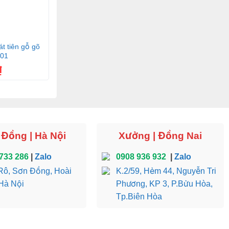
t tẩy rửa
t tiên gỗ gõ
hất lâu bền
501
₫
 Đồng | Hà Nội
Xưởng | Đồng Nai
733 286
|
Zalo
0908 936 932
|
Zalo
ô, Sơn Đồng, Hoài
K.2/59, Hẻm 44, Nguyễn Tri
Hà Nội
Phương, KP 3, P.Bửu Hòa,
Tp.Biên Hòa
Blu-ray, hoặc