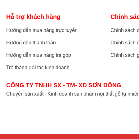
Đặt tivi: Kệ tủ tivi cung cấp một nền tảng vững chắc để đặt
nhau, từ tivi CRT truyền thống đến tivi màn hình phẳng hiệ
Hỗ trợ khách hàng
Chính sá
Tạo không gian lưu trữ: Ngoài việc đặt tivi, kệ tủ tivi th
các thiết bị liên quan như đầu thu cáp, đầu đĩa Blu-ray, b
Hướng dẫn mua hàng trực tuyến
Chính sách đ
cấp không gian lưu trữ để giữ cho các thiết bị này gọn gàn
Hướng dẫn thanh toán
Chính sách q
Tạo điểm tập trung: Kệ tủ tivi thường được đặt ở vị trí tr
tập trung cho các hoạt động giải trí như xem phim, chơi ga
Hướng dẫn mua hàng trả góp
Chính sách 
kiểu dáng và phong cách của căn nhà, tạo ra một không g
Trở thành đối tác kinh doanh
CÔNG TY TNHH SX - TM- XD SƠN ĐÔNG
Tủ
Chuyên sản xuất - Kinh doanh sản phẩm nội thất gỗ tự nhiê
Tủ
Ý nghĩa phong thủy