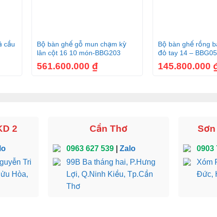
au sạch bụi và vết bẩn trên bề mặt kệ tivi. Tránh sử dụng chấ
+
+
ả cầu
Bộ bàn ghế gỗ mun chạm kỳ
Bộ bàn ghế rồng bá
ó thể tồn tại trong nhiều thập kỷ và trở thành một món đồ nội t
lân cột 16 10 món-BBG203
đỏ tay 14 – BBG0
561.600.000
₫
145.800.000
 tivi hoàng gia gõ đỏ
KD 2
Cần Thơ
Sơn
 tivi hoàng gia gõ đỏ
lo
0963 627 539
|
Zalo
0903 
guyễn Tri
99B Ba tháng hai, P.Hưng
Xóm R
ho bạn nhiều lợi ích
Bửu Hòa,
Lợi, Q.Ninh Kiều, Tp.Cần
Đức, 
Thơ
ế để đặt tivi và các thiết bị liên quan như đầu thu cáp, đầu đĩa 