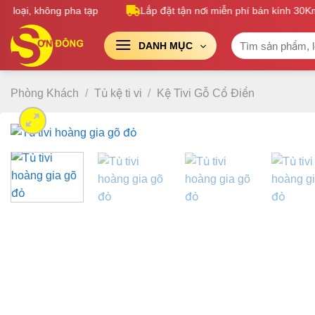
Bỏ
oại, không pha tạp
Lắp đặt tận nơi miễn phí bán kính 30Km
qua
Tìm
nội
DANH MỤC
kiếm:
dung
Phòng Khách
/
Tủ kệ ti vi
/
Kệ Tivi Gỗ Cổ Điển