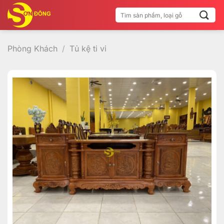
Bỏ
Tìm
qua
kiếm:
nội
dung
Phòng Khách
/
Tủ kệ ti vi