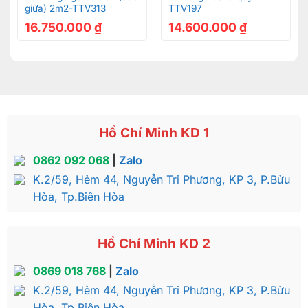
giữa) 2m2-TTV313
TTV197
Ý nghĩa của chạm nho nằm ở sự kết hợp giữa
16.750.000
₫
14.600.000
₫
nghệ thuật và kỹ thuật truyền thống, tạo nên một
vẻ đẹp độc đáo và mang tính cổ điển trong thiết
kế nội thất.
Việc chạm nho trên bề mặt gỗ có ý nghĩa là tôn
trọng và tôn vinh vẻ đẹp tự nhiên của gỗ, đồng
thời tạo ra một tác phẩm nghệ thuật tinh tế và
Hồ Chí Minh KD 1
độc đáo.
0862 092 068
|
Zalo
Chạm nho thường được sử dụng trên các món đồ
nội thất quý tộc và có giá trị cao. Điều này mang
K.2/59, Hẻm 44, Nguyễn Tri Phương, KP 3, P.Bửu
ý nghĩa của sự cao quý, giàu có và thể hiện đẳng
Hòa, Tp.Biên Hòa
cấp trong nghệ thuật trang trí.
Hồ Chí Minh KD 2
0869 018 768
|
Zalo
K.2/59, Hẻm 44, Nguyễn Tri Phương, KP 3, P.Bửu
Hòa, Tp.Biên Hòa