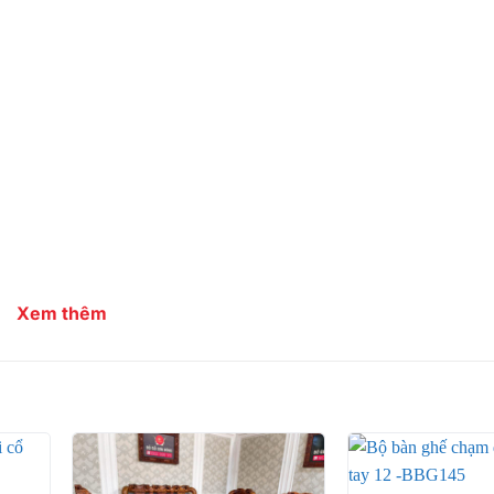
Xem thêm
i siêu vân – TTV441
iếm với hệ vân gỗ mịn và sắc nét siêu bắt mắt, có giá trị 