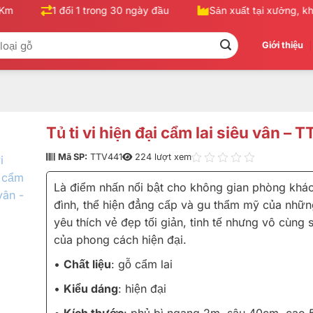
1 đổi 1 trong 30 ngày đầu
Sản xuất tại xưởng, khôn
Giới thiệu
Tủ ti vi hiện đại cẩm lai siêu vân – 
Mã SP:
TTV441
224 lượt xem
Là điểm nhấn nổi bật cho không gian phòng khác
đình, thể hiện đẳng cấp và gu thẩm mỹ của nhữn
yêu thích vẻ đẹp tối giản, tinh tế nhưng vô cùng 
của phong cách hiện đại.
•
Chất liệu
: gỗ cẩm lai
•
Kiểu dáng
: hiện đại