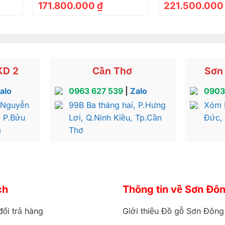
171.800.000
₫
221.500.00
n đại cẩm lai siêu vân – TTV441
KD 2
Cần Thơ
Sơn 
n đại cẩm lai siêu vân – TTV441
alo
0963 627 539
|
Zalo
0903
 Nguyễn
99B Ba tháng hai, P.Hưng
Xóm 
, P.Bửu
Lợi, Q.Ninh Kiều, Tp.Cần
Đức,
ợc bo tròn tăng tính thẩm mỹ và bảo vệ sự an toàn cho các
a
Thơ
ược tích hợp hộc tủ tiện ích nhằm mục đích cất giữ các đồ d
n đại cẩm lai siêu vân – TTV441
ch
Thông tin về Sơn Đô
đổi trả hàng
Giới thiệu Đồ gỗ Sơn Đông