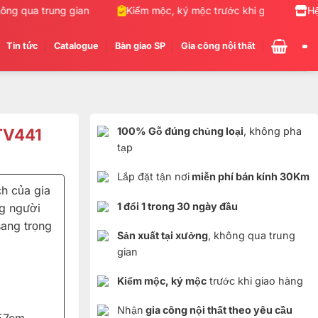
g qua trung gian
Kiểm mộc, ký mộc trước khi giao hàng
Hệ
Tin tức
Catalogue
Bàn giao SP
Gia công nội thất
TTV441
100% Gỗ đúng chủng loại
, không pha
tạp
Lắp đặt tận nơi
miễn phí bán kính 30Km
h của gia
1 đổi 1 trong 30 ngày đầu
g người
sang trọng
Sản xuất tại xưởng
, không qua trung
gian
Kiểm mộc, ký mộc
trước khi giao hàng
Nhận
gia công nội thất theo yêu cầu