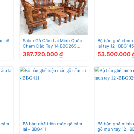
 công nghệ chuyên biệt của ngành ô tô mang đến vẻ đẹp sá
 kết hợp với hệ vân bồng bềnh như mây mang đến không kh
+
+
ại cổ
Salon Gỗ Cẩm Lai Minh Quốc
Bộ bàn ghế chạm
Chạm Đào Tay 14 BBG269
lai tay 12 -BBG145
n đại cẩm lai siêu vân – TTV441
Sắc Nét
387.720.000
₫
53.500.000
n đại cẩm lai siêu vân – TTV441
nhất Việt Nam trong bảng phân loại gỗ tại Việt Nam. Đây 
+
+
mắt, vân gỗ đẹp, có mùi hương, không thấm nước, chống mọ
ỗ cẩm
Bộ bàn ghế triện móc gỗ cẩm
Bộ bàn ghế minh q
lai – BBG411
gỗ mun tay 12 -
ng ở hiện tại mà trong tương lai giá trị sẽ cao hơn gấp bội