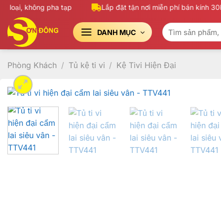
Bỏ
oại, không pha tạp
Lắp đặt tận nơi miễn phí bán kính 30Km
qua
Tìm
nội
DANH MỤC
kiếm:
dung
Phòng Khách
/
Tủ kệ ti vi
/
Kệ Tivi Hiện Đại