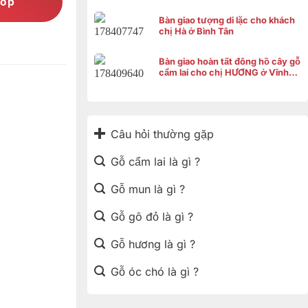
góp
Bàn giao tượng di lặc cho khách
chị Hà ở Bình Tân
Bàn giao hoàn tất đông hồ cây gỗ
cẩm lai cho chị HƯƠNG ở Vĩnh
Thạnh Cần Thơ
Câu hỏi thường gặp
Gỗ cẩm lai là gì ?
Gỗ mun là gì ?
Gỗ gõ đỏ là gì ?
Gỗ hương là gì ?
Gỗ óc chó là gì ?