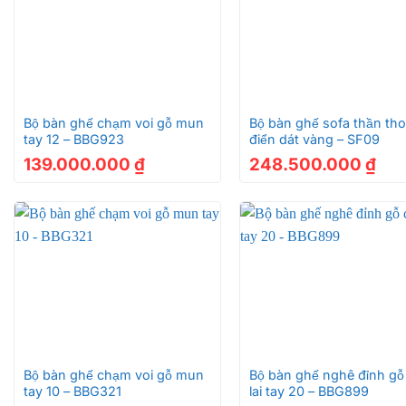
• Tủ tivi được sơn PU 7 lớp cao cấp, tráng gương theo
cùng ấn tượng.
• Sản phẩm có màu nâu đỏ đậm tự nhiên của gỗ cẩm lai
bắt mắt và vô cùng sang trọng.
+
+
Bộ bàn ghế chạm voi gỗ mun
Bộ bàn ghế sofa thần tho
tay 12 – BBG923
điển dát vàng – SF09
Tủ ti vi hiệ
139.000.000
₫
248.500.000
₫
Tủ ti vi hiệ
Chất liệu gỗ cẩm lai quý hiếm
Gỗ cẩm lai thuộc nhóm I – nhóm gỗ tự nhiên và quý hiếm 
+
+
đại diện cho các đặc tính như gỗ rắn chắc, màu gỗ bắt 
cũng là nhóm có các loại gỗ nặng và cứng.
Bộ bàn ghế chạm voi gỗ mun
Bộ bàn ghế nghê đỉnh g
tay 10 – BBG321
lai tay 20 – BBG899
Không những quý mà giá trị của gỗ này rất cao, không nhữ