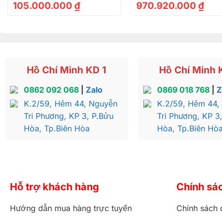
105.000.000
₫
970.920.000
₫
Tủ ti vi hiệ
Hồ Chí Minh KD 1
Hồ Chí Minh 
Tủ ti vi hiệ
0862 092 068
|
Zalo
0869 018 768
|
Z
K.2/59, Hẻm 44, Nguyễn
K.2/59, Hẻm 44,
Kiểu dáng
Tri Phương, KP 3, P.Bửu
Tri Phương, KP 3
Thiết kế gọn nhẹ không quá cầu kỳ, các góc cạnh đều đư
Hòa, Tp.Biên Hòa
Hòa, Tp.Biên Hò
trong nhà ( đặc biệt là trẻ nhỏ ). Bên cạnh đó, tủ tivi đ
bên trong.
Tủ ti vi hiệ
Hỗ trợ khách hàng
Chính sá
Hướng dẫn mua hàng trực tuyến
Chính sách 