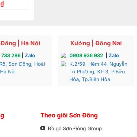
0
₫
Đồng | Hà Nội
Xưởng | Đồng Nai
 733 286
|
Zalo
0908 936 932
|
Zalo
Rô, Sơn Đồng, Hoài
K.2/59, Hẻm 44, Nguyễn
 Hà Nội
Tri Phương, KP 3, P.Bửu
 thành viên
Hòa, Tp.Biên Hòa
ùng gọn gàng
ng
Theo giõi Sơn Đông
Đồ gỗ Sơn Đông Group