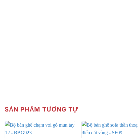
SẢN PHẨM TƯƠNG TỰ
Ưu điểm của tủ ti vi hiện đại cẩm la
• Sản phẩm được chế tác từ ngọc gỗ cẩm lai vô cùng quý h
khủng (gỗ thô có giá cao gấp 5 lần gỗ cẩm lai thường).