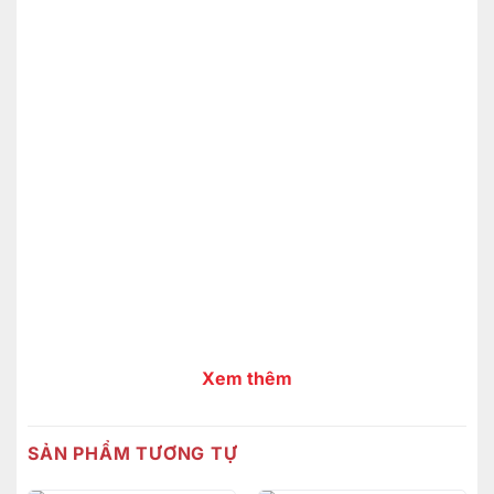
Xem thêm
SẢN PHẨM TƯƠNG TỰ
Tủ tivi hiện đại gỗ gõ đỏ được thiết kế với phong