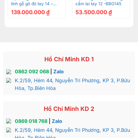
linh gỗ gõ đỏ tay 14 –
cẩm lai tay 12 -BBG145
BBG611
139.000.000
₫
53.500.000
₫
Hồ Chí Minh KD 1
0862 092 068
|
Zalo
K.2/59, Hẻm 44, Nguyễn Tri Phương, KP 3, P.Bửu
Hòa, Tp.Biên Hòa
Hồ Chí Minh KD 2
0869 018 768
|
Zalo
K.2/59, Hẻm 44, Nguyễn Tri Phương, KP 3, P.Bửu
Sơn Đông – đẳng cấp nội thất cao cấp,
Hòa, Tp.Biên Hòa