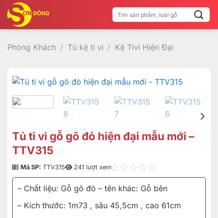
Bỏ
Tìm
qua
kiếm:
nội
dung
Phòng Khách
/
Tủ kệ ti vi
/
Kệ Tivi Hiện Đại
Tủ ti vi gỗ gõ đỏ hiện đại mẫu mới –
TTV315
Mã SP:
TTV315
241 lượt xem
– Chất liệu: Gỗ gõ đỏ – tên khác: Gỗ bên
– Kích thước: 1m73 , sâu 45,5cm , cao 61cm