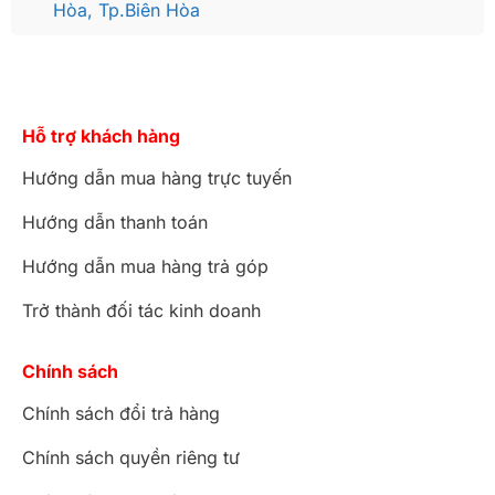
Hòa, Tp.Biên Hòa
Ngoài ra chúng tôi còn nhận thiết kế, sản xuất
theo yêu cầu.
– Hỗ trợ, vận chuyển lắp đặt tận nhà. Nhận hàng
xuyên quốc gia.
Hỗ trợ khách hàng
– Xưởng sản xuất trực tiếp, không qua trung gian.
– Đội ngũ nghệ nhân, công nhân tay nghề cao,
Hướng dẫn mua hàng trực tuyến
dày dặn nhiều năm kinh nghiệm, mỗi sản phẩm
Hướng dẫn thanh toán
làm ra đều được kiểm tra nghiêm ngặt.
– Thời gian, tiến độ thi công đúng như hợp đồng .
Hướng dẫn mua hàng trả góp
– Bảo hành 5 năm, bảo trì trọn đời
Trở thành đối tác kinh doanh
Chính sách
Chính sách đổi trả hàng
Chính sách quyền riêng tư