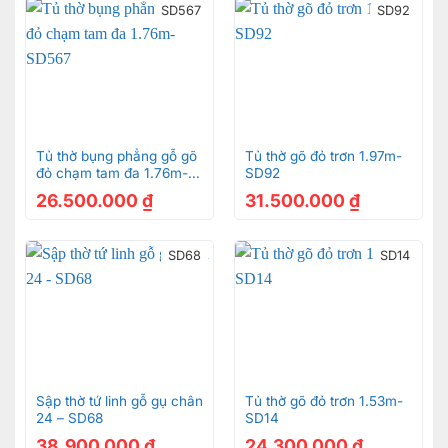
SD567
SD92
Tủ thờ bụng phẳng gỗ gõ
Tủ thờ gõ đỏ trơn 1.97m-
đỏ chạm tam đa 1.76m-
SD92
SD567
26.500.000
₫
31.500.000
₫
SD68
SD14
Sập thờ tứ linh gỗ gụ chân
Tủ thờ gõ đỏ trơn 1.53m-
24 – SD68
SD14
38.900.000
₫
24.300.000
₫