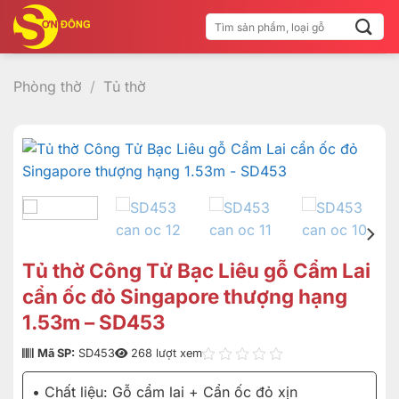
Bỏ
Tìm
qua
kiếm:
nội
dung
Phòng thờ
/
Tủ thờ
Tủ thờ Công Tử Bạc Liêu gỗ Cẩm Lai
cẩn ốc đỏ Singapore thượng hạng
1.53m – SD453
Mã SP:
SD453
268 lượt xem
• Chất liệu: Gỗ cẩm lai + Cẩn ốc đỏ xịn