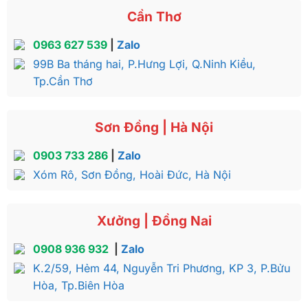
Chiếc tủ quần áo được làm với kích thước cục kì
Cần Thơ
vừa văn cao 2m12, ngang 1m94, sâu 60cm
0963 627 539
|
Zalo
Màu sắc
99B Ba tháng hai, P.Hưng Lợi, Q.Ninh Kiều,
Với chất liệu gỗ hương đá là loại gỗ có vỏ màu xám
Tp.Cần Thơ
nhạt, lõi bên trong màu nâu vàng hoặc nâu hồng.
nhẹ nhàng, tủ quần áo gỗ hương đá vẫn luôn là sự
lựa chọn yêu thích của nhiều người. Tủ quần áo gỗ
Sơn Đồng | Hà Nội
hương đá phù hợp cho cả không gian phòng ngủ
hiện đại.
0903 733 286
|
Zalo
Xóm Rô, Sơn Đồng, Hoài Đức, Hà Nội
Để biết thêm thông tin của sản phẩm, quý khách
vui lòng liên hệ Hãy gọi
1800.888.919
để được tư
vấn chi tiết nhất
Xưởng | Đồng Nai
0908 936 932
|
Zalo
Đặc điểm nổi bật của tủ quần áo hương đá
K.2/59, Hẻm 44, Nguyễn Tri Phương, KP 3, P.Bửu
giá rẻ 3 cánh kệ đồ – TQA122
Hòa, Tp.Biên Hòa
Tủ quần áo gỗ hương đá 3 cánh kệ trang trí gây