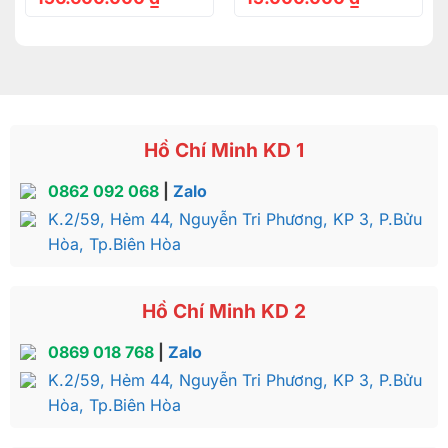
Hồ Chí Minh KD 1
0862 092 068
|
Zalo
K.2/59, Hẻm 44, Nguyễn Tri Phương, KP 3, P.Bửu
Hòa, Tp.Biên Hòa
Hồ Chí Minh KD 2
Tủ quần áo hương đá TQA122 có thiết kế 3 cánh, 1 kệ
đứng và 4 hộc kéo mang đến sức chứa lớn cho gia đình
0869 018 768
|
Zalo
K.2/59, Hẻm 44, Nguyễn Tri Phương, KP 3, P.Bửu
Kích thước bộ sản phẩm tủ quần áo hương đá giá
Hòa, Tp.Biên Hòa
rẻ 3 cánh kệ đồ – TQA122