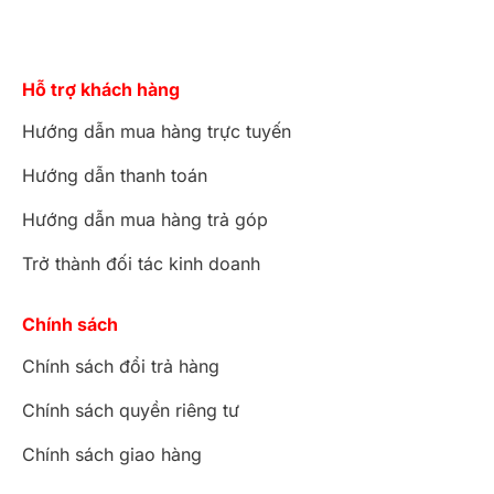
ấn tượng với thiết kế hiện đại, tinh tế. Tổng thể
khá đơn giản, được ghép với nhau từ những hình
khối vuông vững chãi, cứng cáp.
Hỗ trợ khách hàng
Mẫu tủ quần áo đa năng này vừa là tủ đựng quần
Hướng dẫn mua hàng trực tuyến
áo gia đình vừa là tủ trang trí, tạo điểm nhấn cho
không gian. Tủ áo 3 cánh nổi bật với sự đa năng,
Hướng dẫn thanh toán
tiện dụng, sẵn sàng đáp ứng nhu cầu sử dụng.
Hướng dẫn mua hàng trả góp
Tủ quần áo hương đá sử dụng những hoa văn chỉ
đơn giản. Các đường vân gỗ là điểm nhấn nổi bật
Trở thành đối tác kinh doanh
mang lại giá trị cho tủ quần áo gỗ. Vân gỗ hiện
lên đầy nổi bật, tinh tế, uốn lượn tựa như những
Chính sách
cơn sóng dập dìu vô cùng độc đáo và sinh động,
Chính sách đổi trả hàng
khiến bất cứ ai ngắm nhìn cũng đều mong muốn
sở hữu.
Chính sách quyền riêng tư
Chính sách giao hàng
Tủ quần áo hương đá TQA122