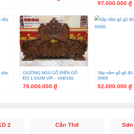
97.000.000
₫
+
+
 dày
GIƯỜNG NGỦ CỔ ĐIỂN GÕ
Sập nằm gỗ gõ đỏ 
ĐỎ 1,6X2M VIP – GN0166
SN09
79.000.000
₫
52.000.000
₫
KD 2
Cần Thơ
Sơn