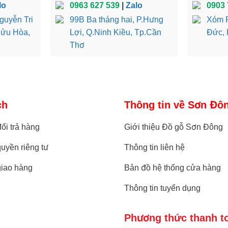
lo
0963 627 539
|
Zalo
0903 
guyễn Tri
99B Ba tháng hai, P.Hưng
Xóm R
Bửu Hòa,
Lợi, Q.Ninh Kiều, Tp.Cần
Đức, 
iết kế 1 buồng treo, 1 buồng xếp, cùng 2 học kéo nhỏ
Thơ
ch
Thông tin về Sơn Đô
ổi trả hàng
Giới thiệu Đồ gỗ Sơn Đông
uyền riêng tư
Thông tin liên hệ
giao hàng
Bản đồ hệ thống cửa hàng
Thông tin tuyển dụng
Phương thức thanh t