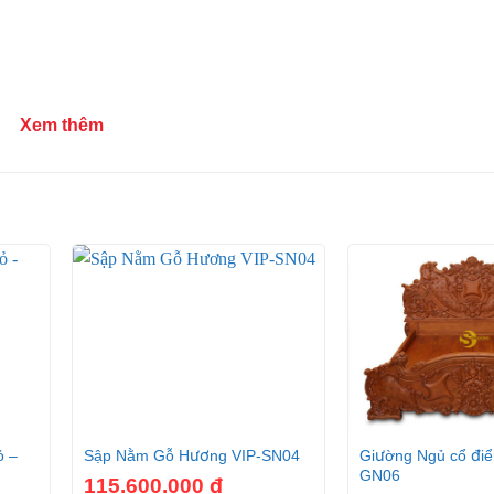
Xem thêm
+
+
ỏ –
Sập Nằm Gỗ Hương VIP-SN04
Giường Ngủ cổ điể
GN06
115.600.000
₫