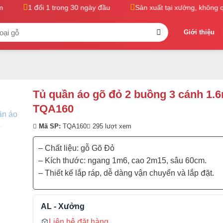
1 đổi 1 trong 30 ngày đầu
Sản xuất tại xưởng, không qua
Giới thiệu
Tủ quần áo gõ đỏ 2 buồng 3 cánh 1.6
TQA160
Mã SP:
TQA160
295 lượt xem
– Chất liệu: gỗ Gõ Đỏ
– Kích thước: ngang 1m6, cao 2m15, sâu 60cm.
– Thiết kế lắp ráp, dễ dàng vận chuyển và lắp đặt.
AL - Xưởng
Liên hệ đặt hàng