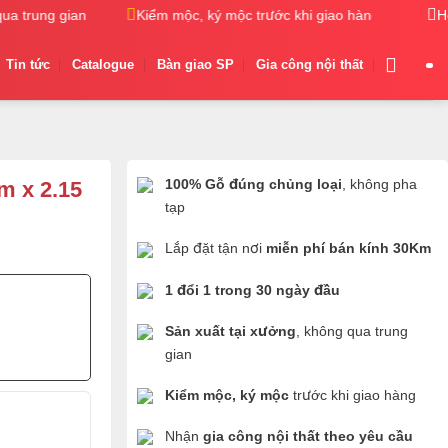
 trung gian
Kiểm mộc, ký mộc trước khi giao hàng
Nhận 
H
Tin tức
Catalogue
Bàn giao SP
Gia công nội thất
100% Gỗ đúng chủng loại
, không pha
m x 2.15
tạp
Lắp đặt tận nơi
miễn phí bán kính 30Km
1 đổi 1 trong 30 ngày đầu
Sản xuất tại xưởng
, không qua trung
gian
Kiểm mộc, ký mộc
trước khi giao hàng
Nhận
gia công nội thất theo yêu cầu