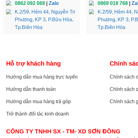
0862 092 068
|
Zalo
0869 018 768
|
Za
K.2/59, Hẻm 44, Nguyễn Tri
K.2/59, Hẻm 44, N
Phương, KP 3, P.Bửu Hòa,
Phương, KP 3, P.
Tủ quần áo gỗ gõ đỏ TQA160 được th
Tp.Biên Hòa
Tp.Biên Hòa
Hỗ trợ khách hàng
Chính sá
Hướng dẫn mua hàng trực tuyến
Chính sách đ
Hướng dẫn thanh toán
Chính sách q
Hướng dẫn mua hàng trả góp
Chính sách 
Trở thành đối tác kinh doanh
CÔNG TY TNHH SX - TM- XD SƠN ĐÔNG