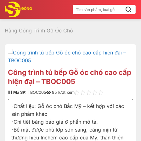
Bỏ
Tìm
qua
kiếm:
nội
dung
Hàng Công Trình Gỗ Óc Chó
Công trình tủ bếp Gỗ óc chó cao cấp
hiện đại – TBOC005
Mã SP:
TBOC005
95 lượt xem
-Chất liệu: Gỗ óc chó Bắc Mỹ – kết hợp với các
sản phẩm khác
-Chi tiết bảng báo giá ở phần mô tả.
-Bề mặt được phủ lớp sơn sáng, căng mịn từ
thương hiệu Inchem cao cấp của Mỹ, thân thiện