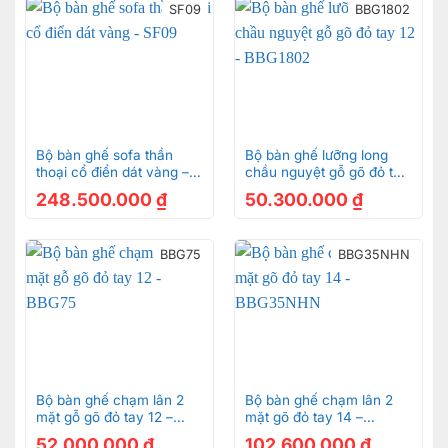
SF09
BBG1802
Bộ bàn ghế sofa thần
Bộ bàn ghế lưỡng long
thoại cổ điển dát vàng –
chầu nguyệt gỗ gõ đỏ tay
SF09
12 – BBG1802
248.500.000
₫
50.300.000
₫
BBG75
BBG35NHN
Bộ bàn ghế chạm lân 2
Bộ bàn ghế chạm lân 2
mặt gỗ gõ đỏ tay 12 –
mặt gõ đỏ tay 14 –
BBG75
BBG35NHN
52.000.000
₫
102.600.000
₫