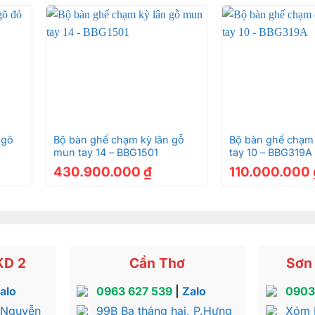
+
+
 gõ
Bộ bàn ghế chạm kỳ lân gỗ
Bộ bàn ghế chạm
mun tay 14 – BBG1501
tay 10 – BBG319A
430.900.000
₫
110.000.000
KD 2
Cần Thơ
Sơn 
alo
0963 627 539
|
Zalo
0903
 Nguyễn
99B Ba tháng hai, P.Hưng
Xóm 