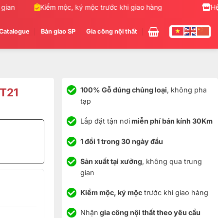
n
Kiểm mộc, ký mộc trước khi giao hàng
Nhận gia côn
Hệ
Catalogue
Bàn giao SP
Gia công nội thất
 T21
100% Gỗ đúng chủng loại
, không pha
tạp
Lắp đặt tận nơi
miễn phí bán kính 30Km
1 đổi 1 trong 30 ngày đầu
Sản xuất tại xưởng
, không qua trung
gian
Kiểm mộc, ký mộc
trước khi giao hàng
Nhận
gia công nội thất theo yêu cầu