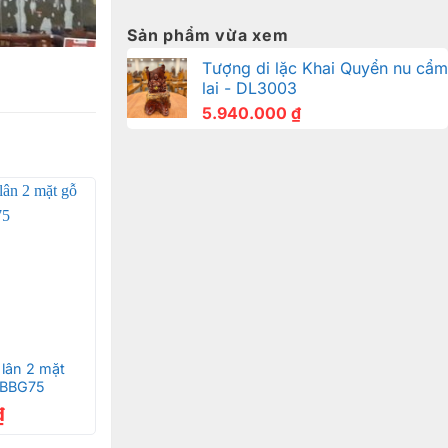
Sản phẩm vừa xem
Tượng di lặc Khai Quyển nu cẩm
lai - DL3003
5.940.000
₫
lân 2 mặt
– BBG75
₫