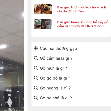
Bàn giao tượng di lặc cho khách
chị Hà ở Bình Tân
Bàn giao hoàn tất đông hồ cây gỗ
cẩm lai cho chị HƯƠNG ở Vĩnh
Thạnh Cần Thơ
Câu hỏi thường gặp
Gỗ cẩm lai là gì ?
Gỗ mun là gì ?
Gỗ gõ đỏ là gì ?
Gỗ hương là gì ?
Gỗ óc chó là gì ?