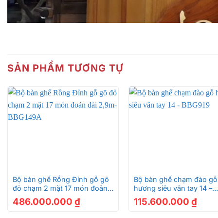
SẢN PHẨM TƯƠNG TỰ
+
+
Bộ bàn ghế Rồng Đỉnh gỗ gõ
Bộ bàn ghế chạm đào gỗ
đỏ chạm 2 mặt 17 món đoản
hương siêu vân tay 14 –
dài 2,9m-BBG149A
BBG919
486.000.000
₫
115.600.000
₫