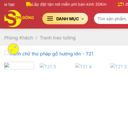
Bỏ
 tạp
Lắp đặt tận nơi miễn phí bán kính 30Km
1 đổi 
qua
Tìm
nội
DANH MỤC
kiếm:
dung
Phòng Khách
/
Tranh treo tường