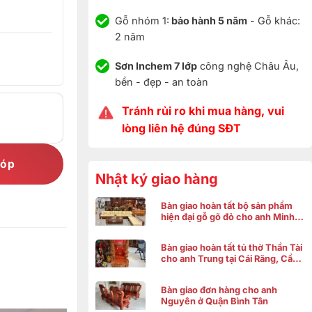
Gỗ nhóm 1:
bảo hành 5 năm
- Gỗ khác:
2 năm
Sơn Inchem 7 lớp
công nghệ Châu Âu,
bền - đẹp - an toàn
Tránh rủi ro khi mua hàng, vui
lòng liên hệ đúng SĐT
góp
Nhật ký giao hàng
Bàn giao hoàn tất bộ sản phẩm
hiện đại gỗ gõ đỏ cho anh Minh ở
Bình Chánh
Bàn giao hoàn tất tủ thờ Thần Tài
cho anh Trung tại Cái Răng, Cần
Thơ
Bàn giao đơn hàng cho anh
Nguyên ở Quận Bình Tân