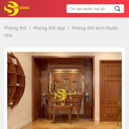
Bỏ
Tìm
qua
kiếm:
nội
dung
Phòng thờ
/
Phòng thờ đẹp
/
Phòng thờ kích thước
nhỏ