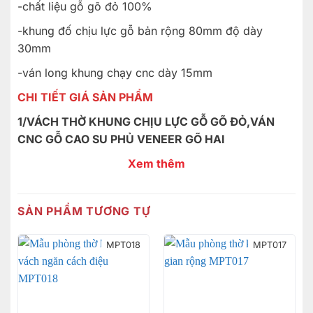
-chất liệu gỗ gõ đỏ 100%
-khung đố chịu lực gỗ bản rộng 80mm độ dày
30mm
-ván long khung chạy cnc dày 15mm
CHI TIẾT GIÁ SẢN PHẨM
1/VÁCH THỜ KHUNG CHỊU LỰC GỖ GÕ ĐỎ,VÁN
CNC GỖ CAO SU PHỦ VENEER GÕ HAI
MẶT;GIÁ ;
3TR/MÉT VUÔNG
Xem thêm
2/VÁCH THỜ GỖ GÕ ĐỎ 100%;GIÁ;
6TR/MÉT
VUÔNG
SẢN PHẨM TƯƠNG TỰ
MPT018
MPT017
VÍ DỤ;BỘ VÁCH THỜ CAO 2550 RỘNG 1470 SÂU