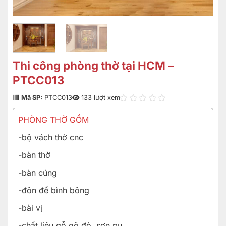
Thi công phòng thờ tại HCM –
PTCC013
Mã SP:
PTCC013
133 lượt xem
PHÒNG THỜ GỒM
-bộ vách thờ cnc
-bàn thờ
-bàn cúng
-đôn để bình bông
-bài vị
-chất liệu gỗ gõ đỏ, sơn pu