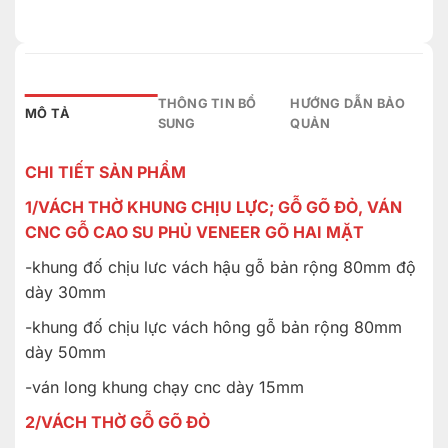
THÔNG TIN BỔ
HƯỚNG DẪN BẢO
MÔ TẢ
SUNG
QUẢN
CHI TIẾT SẢN PHẨM
1/VÁCH THỜ KHUNG CHỊU LỰC; GỖ GÕ ĐỎ, VÁN
CNC GỖ CAO SU PHỦ VENEER GÕ HAI MẶT
-khung đố chịu lưc vách hậu gỗ bản rộng 80mm độ
dày 30mm
-khung đố chịu lực vách hông gỗ bản rộng 80mm
dày 50mm
-ván long khung chạy cnc dày 15mm
2/VÁCH THỜ GỖ GÕ ĐỎ