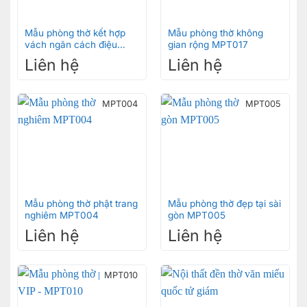
810
(CHẤT LIỆU GỖ GÕ ĐỎ) TỔNG GIÁ THÀNH CẢ BỘ
Mẫu phòng thờ kết hợp
Mẫu phòng thờ không
LÀ;
vách ngăn cách điệu
gian rộng MPT017
MPT018
Liên hệ
Liên hệ
-vách hậu cao 2550mm rôngj 1470mm=3,6m2
-vách hông ( cao 2550mm rộng 810mm) x2=4m2
MPT004
MPT005
-vách đình ngang 1470mm sâu 810mm =1,2m2
-TỔNG CẢ BỘ=(vánh hông+vách hậu+vách
đình)=8,8m2
-GIÁ THÀNH CẢ BỘ=8,8m2 X 6tr/m2 =52,8 triệu
đồng
Mẫu phòng thờ phật trang
Mẫu phòng thờ đẹp tại sài
nghiêm MPT004
gòn MPT005
Liên hệ
Liên hệ
MPT010