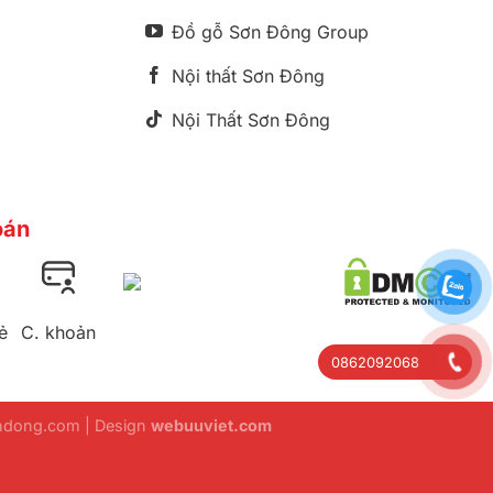
Đồ gỗ Sơn Đông Group
Nội thất Sơn Đông
Nội Thất Sơn Đông
oán
ẻ
C. khoản
0862092068
ondong.com | Design
webuuviet.com