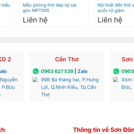
 kiểu
Mẫu phòng thờ đẹp tại sài
Nội thất đền thờ 
gòn MPT005
quốc tử giám
Liên hệ
Liên hệ
KD 2
Cần Thơ
Sơn 
alo
0963 627 539
|
Zalo
0903
 Nguyễn
99B Ba tháng hai, P.Hưng
Xóm 
, P.Bửu
Lợi, Q.Ninh Kiều, Tp.Cần
Đức,
a
Thơ
ch
Thông tin về Sơn Đô