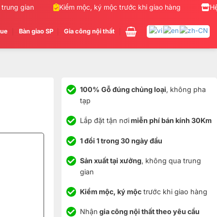
ung gian
Kiểm mộc, ký mộc trước khi giao hàng
Nhận g
Hệ
gue
Bàn giao SP
Gia công nội thất
100% Gỗ đúng chủng loại
, không pha
tạp
Lắp đặt tận nơi
miễn phí bán kính 30Km
1 đổi 1 trong 30 ngày đầu
Sản xuất tại xưởng
, không qua trung
gian
Kiểm mộc, ký mộc
trước khi giao hàng
Nhận
gia công nội thất theo yêu cầu