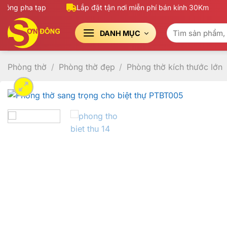
Bỏ
ng pha tạp
Lắp đặt tận nơi miễn phí bán kính 30Km
qua
Tìm
nội
DANH MỤC
kiếm:
dung
Phòng thờ
/
Phòng thờ đẹp
/
Phòng thờ kích thước lớn