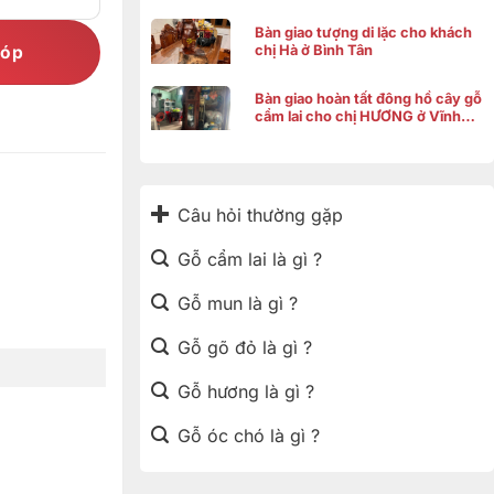
Bàn giao tượng di lặc cho khách
chị Hà ở Bình Tân
góp
Bàn giao hoàn tất đông hồ cây gỗ
cẩm lai cho chị HƯƠNG ở Vĩnh
Thạnh Cần Thơ
Câu hỏi thường gặp
Gỗ cẩm lai là gì ?
Gỗ mun là gì ?
Gỗ gõ đỏ là gì ?
Gỗ hương là gì ?
Gỗ óc chó là gì ?