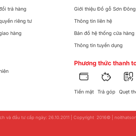
đổi trả hàng
Giới thiệu Đồ gỗ Sơn Đông
quyền riêng tư
Thông tin liên hệ
giao hàng
Bản đồ hệ thống cửa hàng
Thông tin tuyển dụng
Phương thức thanh t
hiên
Tiền mặt
Trả góp
Quẹt th
h và đầu tư cấp ngày: 26.10.2011 | Copyright 2016© | noithats