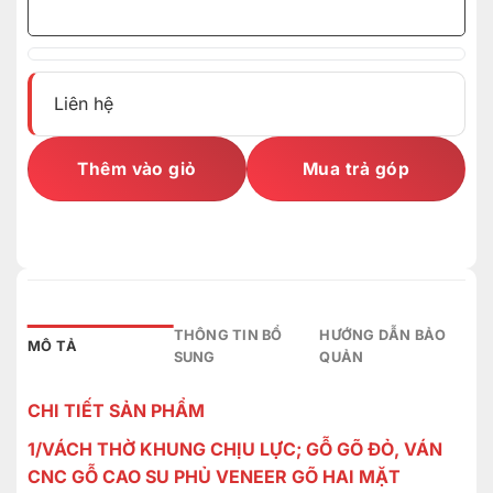
Liên hệ
Thêm vào giỏ
Mua trả góp
THÔNG TIN BỔ
HƯỚNG DẪN BẢO
MÔ TẢ
SUNG
QUẢN
CHI TIẾT SẢN PHẨM
1/VÁCH THỜ KHUNG CHỊU LỰC; GỖ GÕ ĐỎ, VÁN
CNC GỖ CAO SU PHỦ VENEER GÕ HAI MẶT