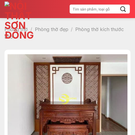
Bỏ
Tìm
qua
kiếm:
nội
dung
Phòng thờ
/
Phòng thờ đẹp
/
Phòng thờ kích thước
nhỏ