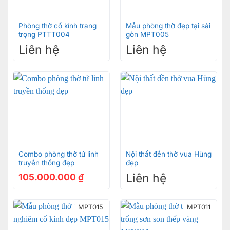
-GIÁ THÀNH CẢ BỘ=8,8m2 X 6tr/m2 =52,8 triệu
đồng
Phòng thờ cổ kính trang
Mẫu phòng thờ đẹp tại sài
trọng PTTT004
gòn MPT005
Liên hệ
Liên hệ
Combo phòng thờ tứ linh
Nội thất đền thờ vua Hùng
truyền thống đẹp
đẹp
Liên hệ
105.000.000
₫
MPT015
MPT011