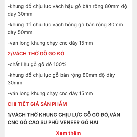
-khung đố chịu lưc vách hậu gỗ bản rộng 80mm độ
dày 30mm
-khung đố chịu lực vách hông gỗ bản rộng 80mm
dày 50mm
-ván long khung chạy cnc dày 15mm
2/VÁCH THỜ GỖ GÕ ĐỎ
-chất liệu gỗ gõ đỏ 100%
-khung đố chịu lực gỗ bản rộng 80mm độ dày
30mm
-ván long khung chạy cnc dày 15mm
CHI TIẾT GIÁ SẢN PHẨM
1/VÁCH THỜ KHUNG CHỊU LỰC GỖ GÕ ĐỎ,VÁN
CNC GỖ CAO SU PHỦ VENEER GÕ HAI
MẶT;GIÁ ;
3TR/MÉT VUÔNG
Xem thêm