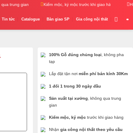
a trung gian
Kiểm mộc, ký mộc trước khi giao hàng
Nhận
H
Tin tức
Catalogue
Bàn giao SP
Gia công nội thất
100% Gỗ đúng chủng loại
, không pha
4
tạp
Lắp đặt tận nơi
miễn phí bán kính 30Km
1 đổi 1 trong 30 ngày đầu
Sản xuất tại xưởng
, không qua trung
gian
Kiểm mộc, ký mộc
trước khi giao hàng
Nhận
gia công nội thất theo yêu cầu