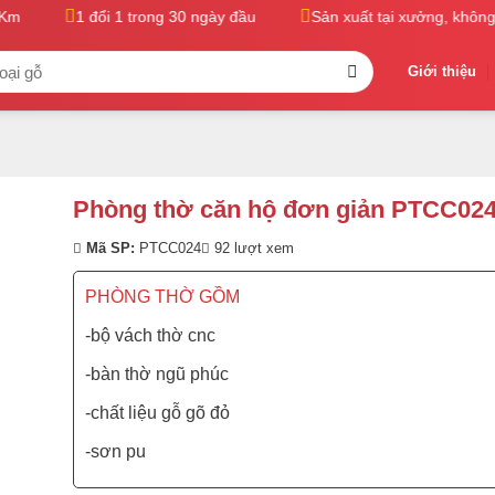
m
1 đổi 1 trong 30 ngày đầu
Sản xuất tại xưởng, không qu
Giới thiệu
Phòng thờ căn hộ đơn giản PTCC02
Mã SP:
PTCC024
92 lượt xem
PHÒNG THỜ GỒM
-bộ vách thờ cnc
-bàn thờ ngũ phúc
-chất liệu gỗ gõ đỏ
-sơn pu