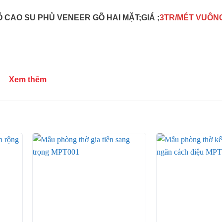
 CAO SU PHỦ VENEER GÕ HAI MẶT;GIÁ ;
3TR/MÉT VUÔN
Xem thêm
+
+