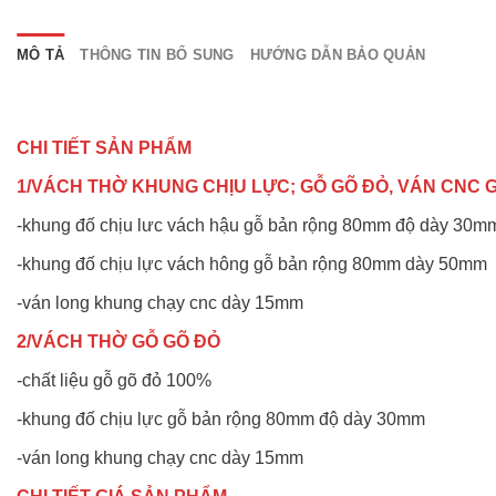
MÔ TẢ
THÔNG TIN BỔ SUNG
HƯỚNG DẪN BẢO QUẢN
CHI TIẾT SẢN PHẨM
1/VÁCH THỜ KHUNG CHỊU LỰC; GỖ GÕ ĐỎ, VÁN CNC 
-khung đố chịu lưc vách hậu gỗ bản rộng 80mm độ dày 30m
-khung đố chịu lực vách hông gỗ bản rộng 80mm dày 50mm
-ván long khung chạy cnc dày 15mm
2/VÁCH THỜ GỖ GÕ ĐỎ
-chất liệu gỗ gõ đỏ 100%
-khung đố chịu lực gỗ bản rộng 80mm độ dày 30mm
-ván long khung chạy cnc dày 15mm