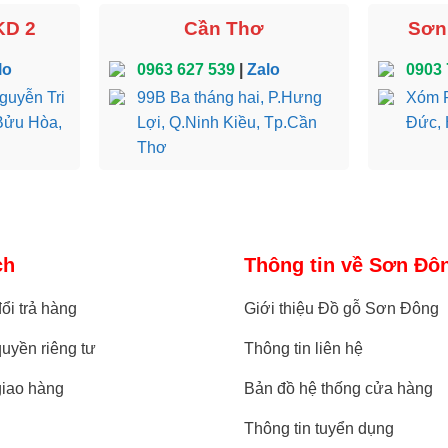
KD 2
Cần Thơ
Sơn 
lo
0963 627 539
|
Zalo
0903 
guyễn Tri
99B Ba tháng hai, P.Hưng
Xóm R
Bửu Hòa,
Lợi, Q.Ninh Kiều, Tp.Cần
Đức, 
Thơ
ch
Thông tin về Sơn Đô
ổi trả hàng
Giới thiệu Đồ gỗ Sơn Đông
uyền riêng tư
Thông tin liên hệ
giao hàng
Bản đồ hệ thống cửa hàng
Thông tin tuyển dụng