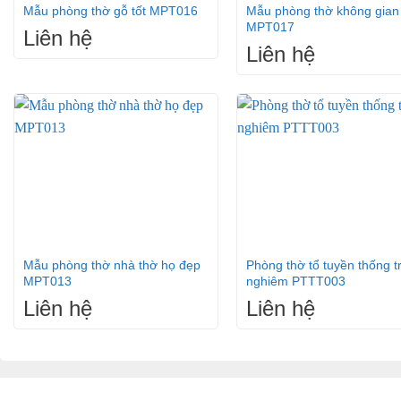
-GIÁ THÀNH CẢ BỘ=8,8m2 X 6tr/m2 =52,8 triệu đồng
Mẫu phòng thờ gỗ tốt MPT016
Mẫu phòng thờ không gian
MPT017
Liên hệ
Liên hệ
+
+
Mẫu phòng thờ nhà thờ họ đẹp
Phòng thờ tổ tuyền thống t
MPT013
nghiêm PTTT003
Liên hệ
Liên hệ