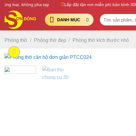
Bỏ
g loại, không pha tạp
Lắp đặt tận nơi miễn phí bán kính 30K
qua
Tìm
nội
DANH MỤC
kiếm:
dung
Phòng thờ
/
Phòng thờ đẹp
/
Phòng thờ kích thước nhỏ