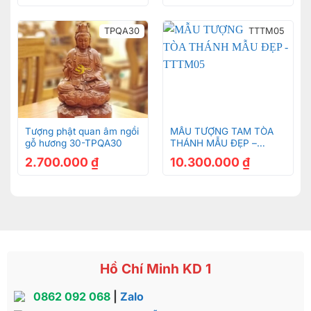
TPQA30
TTTM05
Tượng phật quan âm ngồi
MẪU TƯỢNG TAM TÒA
gỗ hương 30-TPQA30
THÁNH MẪU ĐẸP –
TTTM05
2.700.000
₫
10.300.000
₫
Hồ Chí Minh KD 1
0862 092 068
|
Zalo