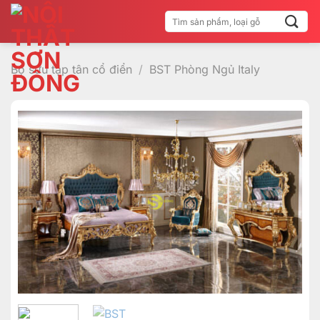
Bỏ
Tìm
qua
kiếm:
nội
dung
Bộ sưu tập tân cổ điển
/
BST Phòng Ngủ Italy