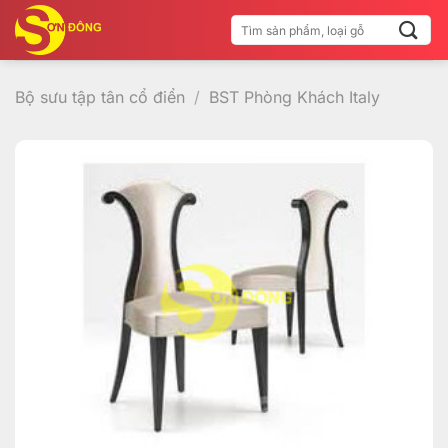
Bỏ
Tìm
qua
kiếm:
nội
dung
Bộ sưu tập tân cổ điển
/
BST Phòng Khách Italy