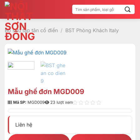
Bỏ
Tìm
qua
kiếm:
nội
dung
Bộ sưu tập tân cổ điển
/
BST Phòng Khách Italy
Mẫu ghế đơn MGD009
Mã SP:
MGD009
23 lượt xem
Liên hệ