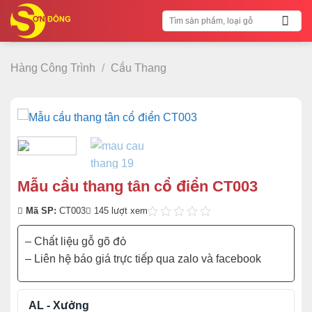
Bỏ
Tìm
qua
kiếm:
nội
dung
Hàng Công Trình
/
Cầu Thang
Mẫu cầu thang tân cổ điển CT003
Mã SP:
CT003
145 lượt xem
– Chất liệu gỗ gõ đỏ
– Liên hệ báo giá trực tiếp qua zalo và facebook
AL - Xưởng