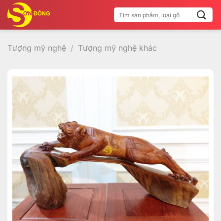
Bỏ
Tìm
qua
kiếm:
nội
dung
Tượng mỹ nghệ
/
Tượng mỹ nghệ khác