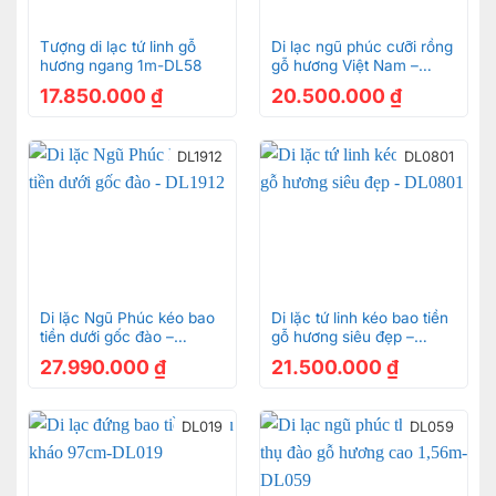
Tượng di lạc tứ linh gỗ
Di lạc ngũ phúc cưỡi rồng
hương ngang 1m-DL58
gỗ hương Việt Nam –
DL2105
17.850.000
₫
20.500.000
₫
DL1912
DL0801
Di lặc Ngũ Phúc kéo bao
Di lặc tứ linh kéo bao tiền
tiền dưới gốc đào –
gỗ hương siêu đẹp –
DL1912
DL0801
27.990.000
₫
21.500.000
₫
DL019
DL059