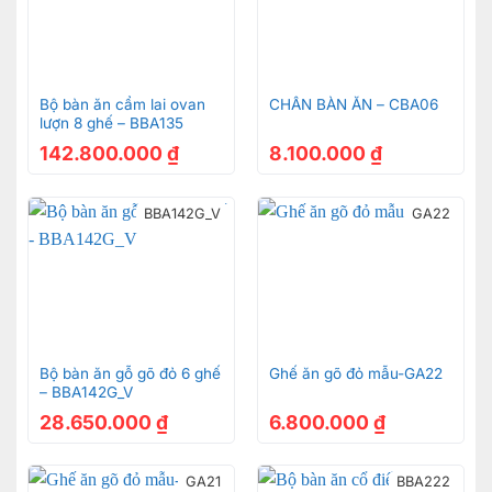
Ghế ăn Louis gỗ gõ đỏ + ốp nu
Ghế ăn Louis gỗ gõ đỏ + ốp nu
Bộ bàn ăn cẩm lai ovan
CHÂN BÀN ĂN – CBA06
lượn 8 ghế – BBA135
142.800.000
₫
8.100.000
₫
Ghế ăn Louis gỗ gõ đỏ + ốp nu
BBA142G_V
GA22
Ghế ăn Louis gỗ gõ đỏ + ốp nu
Bộ bàn ăn gỗ gõ đỏ 6 ghế
Ghế ăn gõ đỏ mẫu-GA22
– BBA142G_V
28.650.000
₫
6.800.000
₫
GA21
BBA222