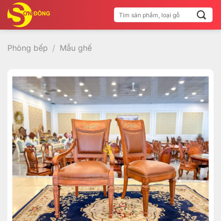
Bỏ
Tìm
qua
kiếm:
nội
dung
Phòng bếp
/
Mẫu ghế