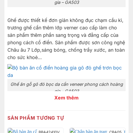
gia – GA503
Ghế được thiết kế đơn giản không đục chạm cầu kì,
trương ghế cẩn thêm lớp verner cao cấp làm cho
sản phẩm thêm phần sang trọng và đẳng cấp của
phong cách cổ điển. Sản phẩm được sơn công nghệ
Châu âu 7 Lớp,sáng bóng, chống trầy xước, an toàn
cho sức khoẻ…
Ghế ăn gỗ gõ đỏ bọc da cẩn veneer phong cách hoàng
gia – GA503
Xem thêm
Kích thước: Cao tổng 1m06, cao từ đất tới mặt ngồi
52cm, sâu 50cm, ngang 51cm
SẢN PHẨM TƯƠNG TỰ
Hãy an tâm đến với Nội Thất Sơn Đông, thương hiệu
BBA42410V
CBA05