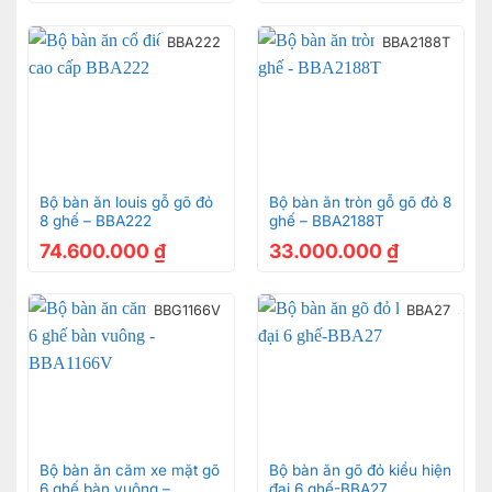
Ghế ăn gỗ gõ đỏ bọc da cẩn veneer phong cách hoàng
BBA222
BBA2188T
gia – GA503
Bộ bàn ăn louis gỗ gõ đỏ
Bộ bàn ăn tròn gỗ gõ đỏ 8
8 ghế – BBA222
ghế – BBA2188T
74.600.000
₫
33.000.000
₫
BBG1166V
BBA27
Bộ bàn ăn căm xe mặt gõ
Bộ bàn ăn gõ đỏ kiểu hiện
6 ghế bàn vuông –
đại 6 ghế-BBA27