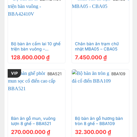
nội thất được giới nhà giàu quan tâm nhiều đến. Mỗi
sản phẩm ở Sơn Đông làm ra đều đặt rất nhiều tâm
huyết, tốn khá nhiều thời gian và công sức tất cả
nhằm mục đích phục vụ cho các đại gia đam mê gỗ.
Chỉ cần bạn thích – Sơn Đông sẽ không ngại gian
nan.
Bộ bàn ăn cẩm lai 10 ghế
Chân bàn ăn trạm chữ
triện bàn vuông –
nhật MBA05 – CBA05
BBA42410V
128.600.000
₫
7.450.000
₫
VIP
BBA521
BBA109
Bàn ăn gỗ mun, vuông
Bộ bàn ăn gỗ hương bàn
lượn 8 ghế – BBA521
tròn 8 ghế – BBA109
270.000.000
₫
32.300.000
₫