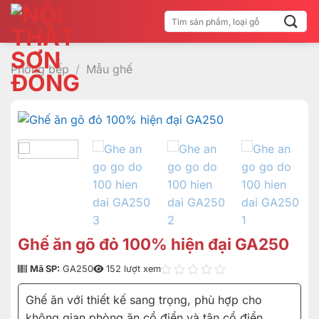
Bỏ
Tìm
qua
kiếm:
nội
dung
Phòng bếp
/
Mẫu ghế
Ghế ăn gõ đỏ 100% hiện đại GA250
Mã SP:
GA250
152 lượt xem
Ghế ăn với thiết kế sang trọng, phù hợp cho
không gian phòng ăn cổ điển và tân cổ điển.