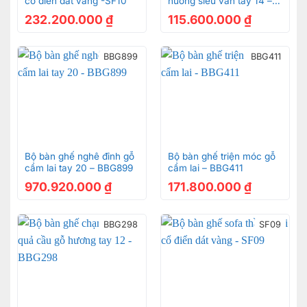
cổ điển dát vàng -SF10
hương siêu vân tay 14 –
BBG919
232.200.000
₫
115.600.000
₫
BBG899
BBG411
Bộ bàn ghế nghê đỉnh gỗ
Bộ bàn ghế triện móc gỗ
cẩm lai tay 20 – BBG899
cẩm lai – BBG411
970.920.000
₫
171.800.000
₫
BBG298
SF09