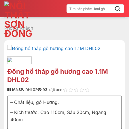
Bỏ
Tìm
qua
kiếm:
nội
dung
Phòng Khách
Đồng hồ tháp gỗ hương cao 1.1M
DHL02
Mã SP:
DHL02
93 lượt xem
– Chất liệu; gỗ Hương.
– Kích thước: Cao 110cm, Sâu 20cm, Ngang
40cm.