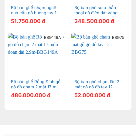
Bộ bàn ghế chạm nghê
Bộ bàn ghế sofa thần
quả cầu gỗ hương tay 12
thoại cổ điển dát vàng –
-BBG298
SF09
51.750.000
₫
248.500.000
₫
BBG149A
BBG75
Bộ bàn ghế Rồng Đỉnh gỗ
Bộ bàn ghế chạm lân 2
gõ đỏ chạm 2 mặt 17 món
mặt gỗ gõ đỏ tay 12 –
đoản dài 2,9m-BBG149A
BBG75
486.000.000
₫
52.000.000
₫