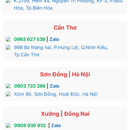
K.2/59, Hẻm 44, Nguyễn Tri Phương, KP 3, P.Bửu
Hòa, Tp.Biên Hòa
Cần Thơ
0963 627 539
|
Zalo
99B Ba tháng hai, P.Hưng Lợi, Q.Ninh Kiều,
Tp.Cần Thơ
Sơn Đồng | Hà Nội
0903 733 286
|
Zalo
Xóm Rô, Sơn Đồng, Hoài Đức, Hà Nội
Xưởng | Đồng Nai
0908 936 932
|
Zalo