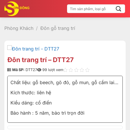
Bỏ
Tìm
qua
kiếm:
nội
dung
Phòng Khách
/
Đôn gỗ trang trí
Đôn trang trí – DTT27
Mã SP:
DTT27
99 lượt xem
Chất liệu: gỗ beech, gõ đỏ, gỗ mun, gỗ cẩm lai…
Kích thước: liên hệ
Kiểu dáng: cổ điển
Bảo hành : 5 năm, bảo trì trọn đời