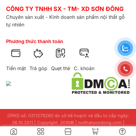
CÔNG TY TNHH SX - TM- XD SƠN ĐÔNG
Chuyên sản xuất - Kinh doanh sản phẩm nội thất gỗ
tự nhiên
Phương thức thanh toán
Tiền mặt
Trả góp
Quẹt thẻ
C. khoản
GPKD số: 0311279280 do sở kế hoạch và đầu tư cấp ngày:
26.10.2011 | Copyright 2016© | noithatsondong.com |
Design
webuuviet.com