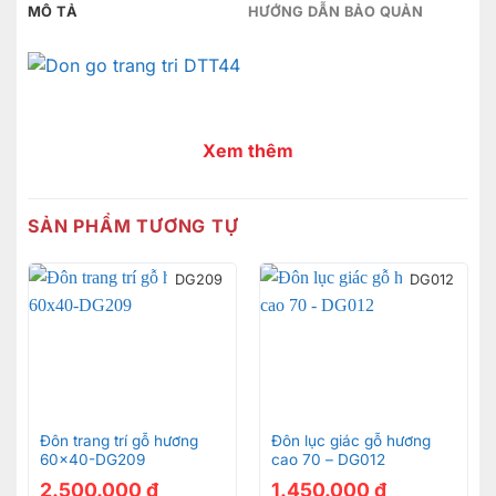
MÔ TẢ
HƯỚNG DẪN BẢO QUẢN
Xem thêm
SẢN PHẨM TƯƠNG TỰ
DG209
DG012
Đôn trang trí gỗ hương
Đôn lục giác gỗ hương
60×40-DG209
cao 70 – DG012
2.500.000
₫
1.450.000
₫