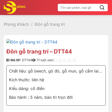
Bỏ
Tìm
qua
kiếm:
nội
dung
Phòng Khách
/
Đôn gỗ trang trí
Đôn gỗ trang trí – DTT44
Mã SP:
DTT44
71 lượt xem
Chất liệu: gỗ beech, gõ đỏ, gỗ mun, gỗ cẩm lai…
Kích thước: liên hệ
Kiểu dáng: cổ điển
Bảo hành : 5 năm, bảo trì trọn đời