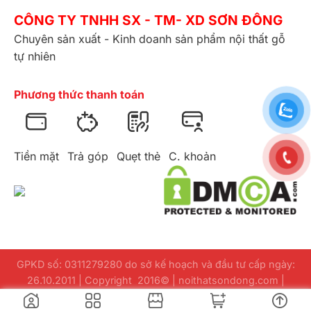
CÔNG TY TNHH SX - TM- XD SƠN ĐÔNG
Chuyên sản xuất - Kinh doanh sản phẩm nội thất gỗ
tự nhiên
Phương thức thanh toán
Tiền mặt
Trả góp
Quẹt thẻ
C. khoản
GPKD số: 0311279280 do sở kế hoạch và đầu tư cấp ngày:
26.10.2011 | Copyright 2016© | noithatsondong.com |
Design
webuuviet.com