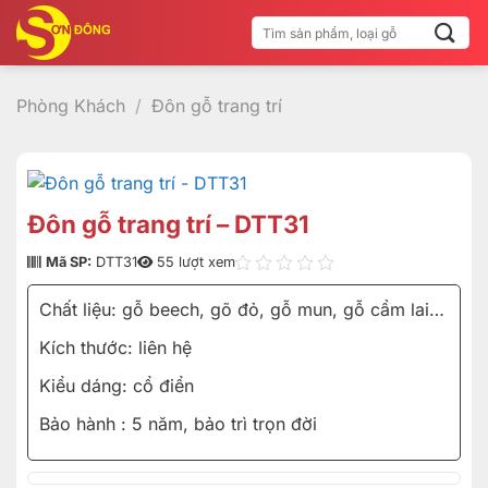
Bỏ
Tìm
qua
kiếm:
nội
dung
Phòng Khách
/
Đôn gỗ trang trí
Đôn gỗ trang trí – DTT31
Mã SP:
DTT31
55 lượt xem
Chất liệu: gỗ beech, gõ đỏ, gỗ mun, gỗ cẩm lai…
Kích thước: liên hệ
Kiểu dáng: cổ điển
Bảo hành : 5 năm, bảo trì trọn đời