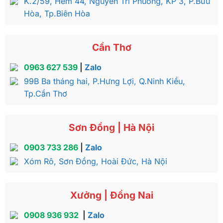
K.2/59, Hẻm 44, Nguyễn Tri Phương, KP 3, P.Bửu
Hòa, Tp.Biên Hòa
Cần Thơ
0963 627 539
|
Zalo
99B Ba tháng hai, P.Hưng Lợi, Q.Ninh Kiều,
Tp.Cần Thơ
Sơn Đồng | Hà Nội
0903 733 286
|
Zalo
Xóm Rô, Sơn Đồng, Hoài Đức, Hà Nội
Xưởng | Đồng Nai
0908 936 932
|
Zalo