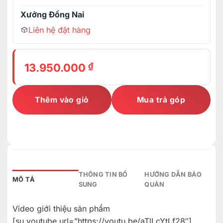
Xưởng Đồng Nai
Liên hệ đặt hàng
₫
13.950.000
Thêm vào giỏ
Mua trả góp
THÔNG TIN BỔ
HƯỚNG DẪN BẢO
MÔ TẢ
SUNG
QUẢN
Video giới thiệu sản phẩm
[su_youtube url=”https://youtu.be/aTlLcYtLf28″]