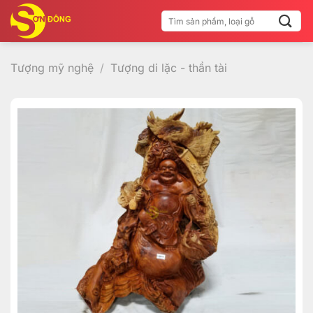
Bỏ
Tìm
qua
kiếm:
nội
dung
Tượng mỹ nghệ
/
Tượng di lặc - thần tài