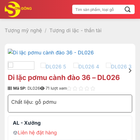
Bỏ
Tìm
qua
kiếm:
nội
dung
Tượng mỹ nghệ
/
Tượng di lặc - thần tài
Di lặc pơmu cành đào 36 – DL026
Mã SP:
DL026
71 lượt xem
Chất liệu: gỗ pơmu
AL - Xưởng
Liên hệ đặt hàng