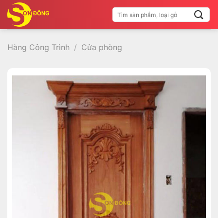
Bỏ
Tìm
qua
kiếm:
nội
dung
Hàng Công Trình
/
Cửa phòng