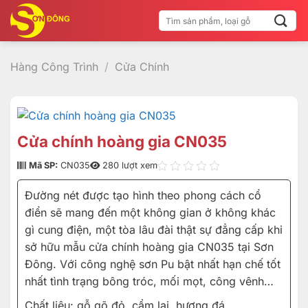
Bỏ
Tìm
qua
kiếm:
nội
dung
Hàng Công Trình
/
Cửa Chính
Cửa chính hoàng gia CN035
Mã SP:
CN035
280 lượt xem
Đường nét được tạo hình theo phong cách cổ
điển sẽ mang đến một không gian ở không khác
gì cung điện, một tòa lâu đài thật sự đẳng cấp khi
sở hữu mẫu cửa chính hoàng gia CN035 tại Sơn
Đông. Với công nghệ sơn Pu bật nhất hạn chế tốt
nhất tình trạng bông tróc, mối mọt, công vênh…
Chất liệu: gỗ gõ đỏ, cẩm lai, hương đá…