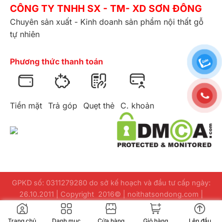
CÔNG TY TNHH SX - TM- XD SƠN ĐÔNG
Chuyên sản xuất - Kinh doanh sản phẩm nội thất gỗ
tự nhiên
Phương thức thanh toán
Tiền mặt
Trả góp
Quẹt thẻ
C. khoản
GPKD số: 0311279280 do sở kế hoạch và đầu tư cấp ngày:
26.10.2011 | Copyright 2016© | noithatsondong.com |
Design
webuuviet.com
Trang chủ
Danh mục
Cửa hàng
Giỏ hàng
Lên đầu