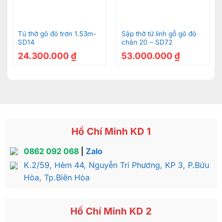
Tủ thờ gõ đỏ trơn 1.53m-
Sập thờ tứ linh gỗ gõ đỏ
SD14
chân 20 – SD72
Vị trí tốt nhất để đặt combo phòng thờ
24.300.000
₫
53.000.000
₫
Theo
cách
sắp
xếp
của
người
xưa,
trong
những
ngôi
nhà
truyền
thống,
bàn
thờ
thường
được
đặt
ở
chính
điện.
Trong
những
ngôi
nhà
hiện
đại
ngày
nay
như
nhà
ống,
nhà
phố,
biệt
thự,
bàn
thờ
được
thiết
kế
riêng
là
không
gian
đảm
bảo
sự
yên
tĩnh,
tôn
nghiêm
cho
không
gian
thờ
cúng
linh
thiêng
này.
Phòng
thờ
Hồ Chí Minh KD 1
thường
được
đặt
ở
tầng
trên
cùng
của
những
ngôi
0862 092 068
|
Zalo
nhà
có
không
gian
thoáng
đãng
đề
cao
phong
thủy
K.2/59, Hẻm 44, Nguyễn Tri Phương, KP 3, P.Bửu
và
tâm
linh.
Hòa, Tp.Biên Hòa
Hồ Chí Minh KD 2