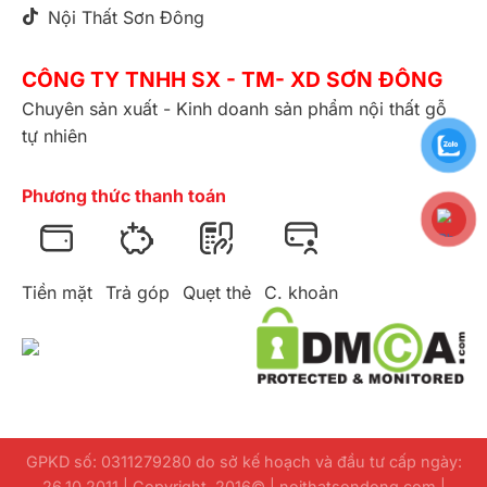
Nội Thất Sơn Đông
CÔNG TY TNHH SX - TM- XD SƠN ĐÔNG
Chuyên sản xuất - Kinh doanh sản phẩm nội thất gỗ
tự nhiên
Phương thức thanh toán
Tiền mặt
Trả góp
Quẹt thẻ
C. khoản
GPKD số: 0311279280 do sở kế hoạch và đầu tư cấp ngày:
26.10.2011 | Copyright 2016© | noithatsondong.com |