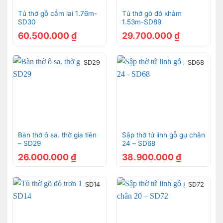
8. Bình hoa sen gỗ hương 11 cành VIP – BHS11 –
Tủ thờ gỗ cẩm lai 1.76m-
Tủ thờ gõ đỏ khảm
2.100.000đ
SD30
1.53m-SD89
Chất liệu: gỗ hương
60.500.000
₫
29.700.000
₫
9. Cặp hạc thờ gỗ hương 50 – HH25 – 2.000.000đ
Chất liệu: gỗ hương
SD29
SD68
Kiểu dáng: truyền thống
Kích thước: cao 50cm
Bàn thờ ô sa. thờ gia tiên
Sập thờ tứ linh gỗ gụ chân
Phòng thờ chính là thế giới tâm linh thu nhỏ của mỗi
– SD29
24 – SD68
gia đình người Việt. Là nơi luôn được gia chủ bài trí
26.000.000
₫
38.900.000
₫
cận thận, ngăn nắp và sạch sẽ giúp con cháu bày tỏ
tấm lòng tôn kính đối với ông bà tổ tiên.
SD14
SD72
Phòng thờ gia tiên cũng là nơi gia chủ thành tâm cầu
mong đạt được sức khỏe, tài lộc, may mắn và bình
an cho bản thân và gia đình.