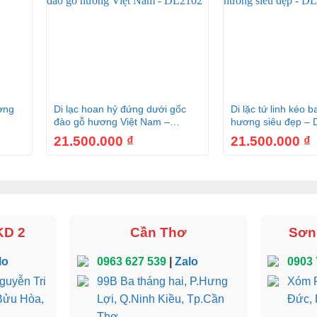
+
+
ương
Di lạc hoan hỷ đứng dưới gốc
Di lặc tứ linh kéo b
đào gỗ hương Việt Nam –
hương siêu đẹp –
DL2102
21.500.000
₫
21.500.000
₫
KD 2
Cần Thơ
Sơn 
lo
0963 627 539
|
Zalo
0903 
guyễn Tri
99B Ba tháng hai, P.Hưng
Xóm R
Bửu Hòa,
Lợi, Q.Ninh Kiều, Tp.Cần
Đức, 
Thơ