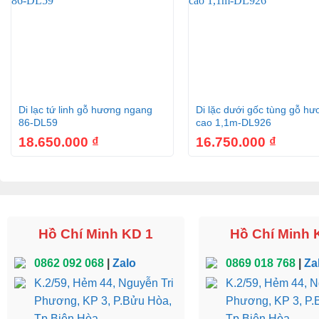
+
+
Di lạc tứ linh gỗ hương ngang
Di lặc dưới gốc tùng gỗ h
86-DL59
cao 1,1m-DL926
18.650.000
₫
16.750.000
₫
Hồ Chí Minh KD 1
Hồ Chí Minh 
0862 092 068
|
Zalo
0869 018 768
|
Za
K.2/59, Hẻm 44, Nguyễn Tri
K.2/59, Hẻm 44, N
Phương, KP 3, P.Bửu Hòa,
Phương, KP 3, P.
Tp.Biên Hòa
Tp.Biên Hòa