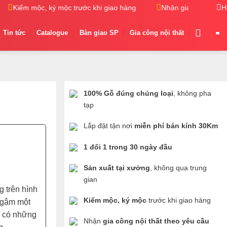
Kiểm mộc, ký mộc trước khi giao hàng
Nhận gia công nội thất
H
Tin tức
Catalogue
Bàn giao SP
Gia công nội thất
100% Gỗ đúng chủng loại
, không pha
tạp
Lắp đặt tận nơi
miễn phí bán kính 30Km
1 đổi 1 trong 30 ngày đầu
Sản xuất tại xưởng
, không qua trung
gian
g trên hình
Kiểm mộc, ký mộc
trước khi giao hàng
ngậm một
g có những
Nhận
gia công nội thất theo yêu cầu