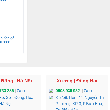
ao tiền gỗ
 DL0801
Đồng | Hà Nội
Xưởng | Đồng Nai
733 286
|
Zalo
0908 936 932
|
Zalo
ô, Sơn Đồng, Hoài
K.2/59, Hẻm 44, Nguyễn Tri
Hà Nội
Phương, KP 3, P.Bửu Hòa,
Tp.Biên Hòa