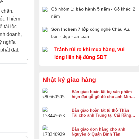
g.
Gỗ nhóm 1:
bảo hành 5 năm
- Gỗ khác: 2
 chân,
năm
 cóc Thiềm
 tài lộc
Sơn Inchem 7 lớp
công nghệ Châu Âu,
inh doanh,
bền - đẹp - an toàn
ý nghĩa
Tránh rủi ro khi mua hàng, vui
phát đạt.
lòng liên hệ đúng SĐT
Nhật ký giao hàng
Bàn giao hoàn tất bộ sản phẩm
hiện đại gỗ gõ đỏ cho anh Minh
ở Bình Chánh
Bàn giao hoàn tất tủ thờ Thần
Tài cho anh Trung tại Cái Răng,
Cần Thơ
Bàn giao đơn hàng cho anh
Nguyên ở Quận Bình Tân