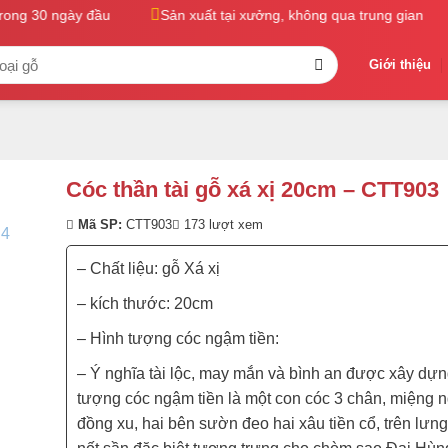
ong 30 ngày đầu
Sản xuất tại xưởng, không qua trung gian
Giới thiệu
Cóc thần tài gỗ xá xị 20cm – CTT903
Mã SP:
CTT903
173 lượt xem
– Chất liệu: gỗ Xá xị
– kích thước: 20cm
– Hình tượng cóc ngậm tiền:
– Ý nghĩa tài lộc, may mắn và bình an được xây dựn
tượng cóc ngậm tiền là một con cóc 3 chân, miệng 
đồng xu, hai bên sườn đeo hai xâu tiền cổ, trên lưn