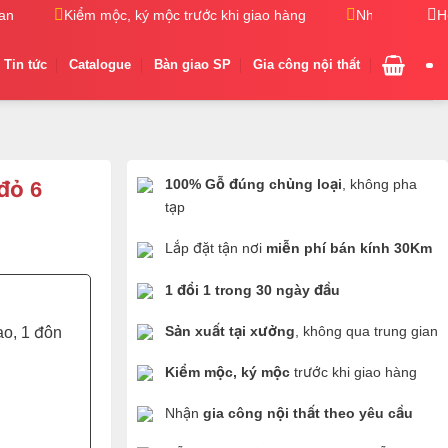
Kiểm mộc, ký mộc trước khi giao hàng
Nhận gia công nộ
H
Tin tức
Catalogue
Bàn giao SP
Gia công nội thất
100% Gỗ đúng chủng loại
, không pha
đỏ 6
tạp
Lắp đặt tận nơi
miễn phí bán kính 30Km
1 đổi 1 trong 30 ngày đầu
Sản xuất tại xưởng
, không qua trung gian
ao, 1 đôn
Kiểm mộc, ký mộc
trước khi giao hàng
Nhận
gia công nội thất theo yêu cầu