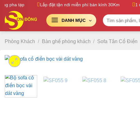
Bỏ
g pha tạp
Lắp đặt tận nơi miễn phí bán kính 30Km
1 đổi
qua
Tìm
nội
DANH MỤC
kiếm:
dung
Phòng Khách
/
Bàn ghế phòng khách
/
Sofa Tân Cổ Điển