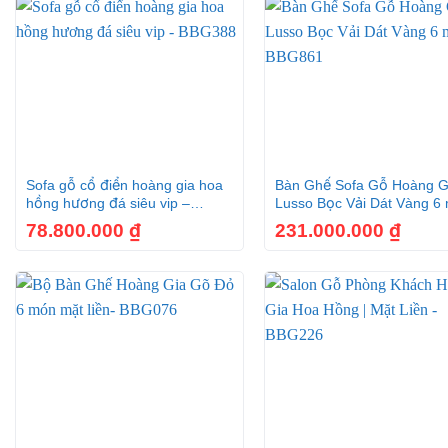
Ưu điểm nổi bật của sofa cổ điển b
Bộ sofa cổ điển được làm bằng gỗ gõ đỏ mang đến độ bền 
Phần nệm được bọc chất liệu vải cao cấp tạo cảm giác yêm
+
+
Được thiết kế tháo lắp, dễ dàng vệ sinh.
Sofa gỗ cổ điển hoàng gia hoa
Bàn Ghế Sofa Gỗ Hoàng G
Điều đặc biệt ở đây phần chương ghế, chân ghế, chân bàn 
hồng hương đá siêu vip –
Lusso Bọc Vải Dát Vàng 6
BBG388
BBG861
sang trọng, đẳng cấp.
78.800.000
₫
231.000.000
₫
Thông số chi tiết của bộ salon gỗ 
+
+
Chất liệu: Gỗ gõ đỏ + dát vàng + bọc vải