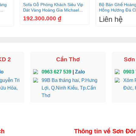
àng
Sofa Gỗ Phòng Khách Siêu Vip
Bộ Bàn Ghế Hoàng
n trà
Dát Vàng Hoàng Gia Michael
Hồng Hương Đá Ch
Jackson SF2011
Món BBG246
192.300.000
₫
Liên hệ
KD 2
Cần Thơ
Sơn
lo
0963 627 539
|
Zalo
0903 
guyễn Tri
99B Ba tháng hai, P.Hưng
Xóm R
Bửu Hòa,
Lợi, Q.Ninh Kiều, Tp.Cần
Đức, 
Thơ
ch
Thông tin về Sơn Đô