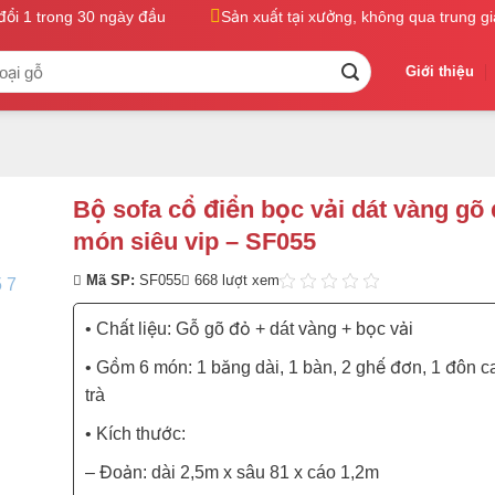
 1 trong 30 ngày đầu
Sản xuất tại xưởng, không qua trung gian
Giới thiệu
Bộ sofa cổ điển bọc vải dát vàng gõ 
món siêu vip – SF055
Mã SP:
SF055
668 lượt xem
• Chất liệu: Gỗ gõ đỏ + dát vàng + bọc vải
• Gồm 6 món: 1 băng dài, 1 bàn, 2 ghế đơn, 1 đôn c
trà
• Kích thước:
– Đoản: dài 2,5m x sâu 81 x cáo 1,2m