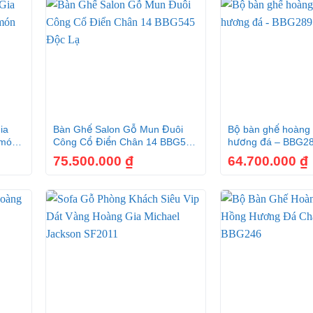
ọc vải dát vàng ý 6 món SF055
cao, có độ cứng cao , kết cấu thớ gỗ chắc với khả năng chịu 
 ái, dễ chịu khi ngồi, không gây cảm giác bị nóng.
+
+
ia
Bàn Ghế Salon Gỗ Mun Đuôi
Bộ bàn ghế hoàng 
đều được khắc họa hình ảnh hoa lá tây dát vàng italia cao cấ
 món
Công Cổ Điển Chân 14 BBG545
hương đá – BBG2
Độc Lạ
75.500.000
₫
64.700.000
₫
cổ điển cao cấp SF055
+
+