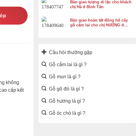
Bàn giao tượng di lặc cho khách
chị Hà ở Bình Tân
góp
Bàn giao hoàn tất đông hồ cây
gỗ cẩm lai cho chị HƯƠNG ở
Vĩnh Thạnh Cần Thơ
Câu hỏi thường gặp
Gỗ cẩm lai là gì ?
Gỗ mun là gì ?
úng không
Gỗ gõ đỏ là gì ?
cao cấp kết
Gỗ hương là gì ?
Gỗ óc chó là gì ?