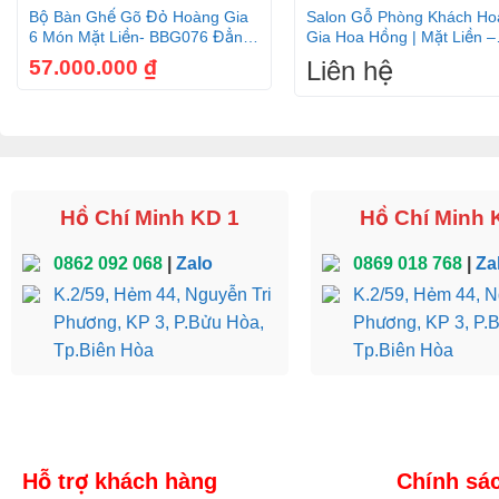
Bộ Bàn Ghế Gõ Đỏ Hoàng Gia
Salon Gỗ Phòng Khách Ho
Gồm 6 món: 1 băng dài, 1 bàn, 2 ghế đơn, 1 đôn cao, 1 đô
6 Món Mặt Liền- BBG076 Đẳng
Gia Hoa Hồng | Mặt Liền –
Cấp
BBG226
Kích thước:
57.000.000
₫
Liên hệ
– Đoản: dài 2,5m x sậu 81 x cao 1,2m
– Đơn: ngang 1,23m x sậu 81 cm x cao 1,22m
– Bàn : ngang 1,4m x sâu 61 cm x cao 59cm
– Đôn thấp: 41 x41 cm x cao 59cm
– Đôn cao: 52x52cm x cao 78cm
Hồ Chí Minh KD 1
Hồ Chí Minh 
0862 092 068
|
Zalo
0869 018 768
|
Za
K.2/59, Hẻm 44, Nguyễn Tri
K.2/59, Hẻm 44, N
Phương, KP 3, P.Bửu Hòa,
Phương, KP 3, P.
Tp.Biên Hòa
Tp.Biên Hòa
Hỗ trợ khách hàng
Chính sá